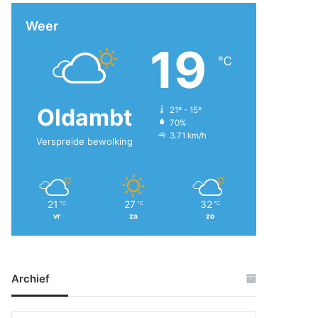
Weer
19
℃
Oldambt
21º - 15º
70%
3.71 km/h
Verspreide bewolking
21
27
32
℃
℃
℃
vr
za
zo
Archief