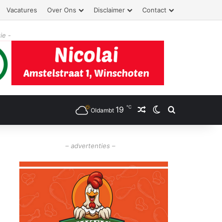
Vacatures
Over Ons
Disclaimer
Contact
ie -
℃
19
Willekeurig artikel
Switch skin
Zoeken
Oldambt
– advertenties –