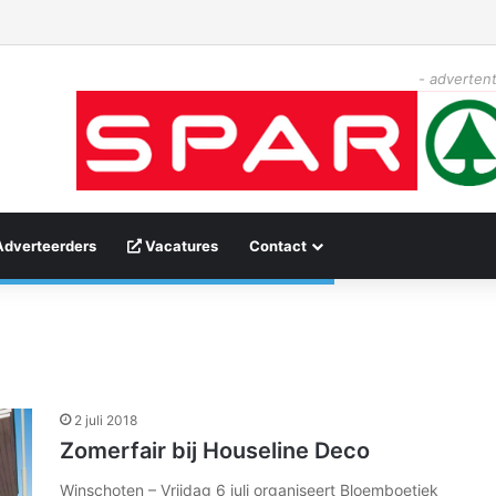
- advertent
Adverteerders
Vacatures
Contact
2 juli 2018
Zomerfair bij Houseline Deco
Winschoten – Vrijdag 6 juli organiseert Bloemboetiek