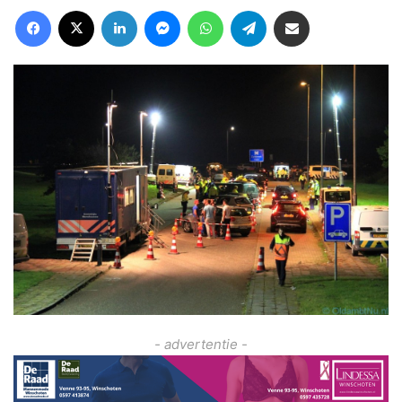
Facebook
X
LinkedIn
Messenger
WhatsApp
Telegram
Deel via Email
- advertentie -