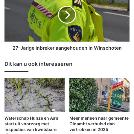
j
-
o
J
n
a
g
r
e
i
l
g
u
e
k
i
27-Jarige inbreker aangehouden in Winschoten
N
n
i
b
Dit kan u ook interesseren
e
r
u
e
w
k
o
e
l
r
d
a
a
a
n
g
Waterschap Hunze en Aa’s
Meer mensen naar gemeente
e
start uit voorzorg met
Oldambt verhuisd dan
h
inspecties van kwetsbare
vertrokken in 2025