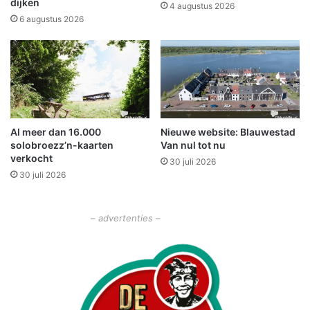
dijken
o
4 augustus 2026
u
6 augustus 2026
d
e
n
i
n
W
i
Al meer dan 16.000
Nieuwe website: Blauwestad
n
solobroezz’n-kaarten
Van nul tot nu
s
verkocht
30 juli 2026
c
30 juli 2026
h
o
t
– advertenties –
e
n