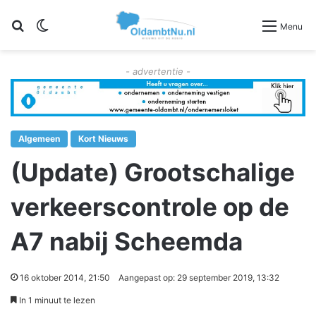
Zoeken
Switch skin
Menu
- advertentie -
Algemeen
Kort Nieuws
(Update) Grootschalige
verkeerscontrole op de
A7 nabij Scheemda
16 oktober 2014, 21:50
Aangepast op: 29 september 2019, 13:32
In 1 minuut te lezen