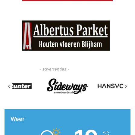
- advertenties -
Weer
℃