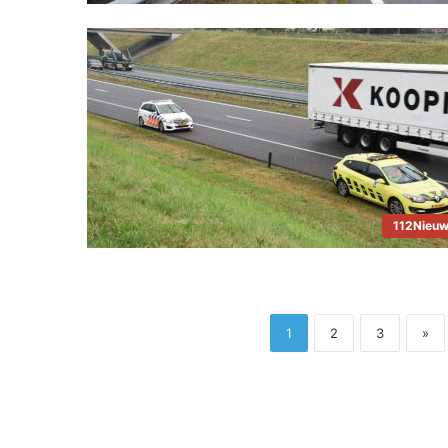
112Nieu
1
2
3
»