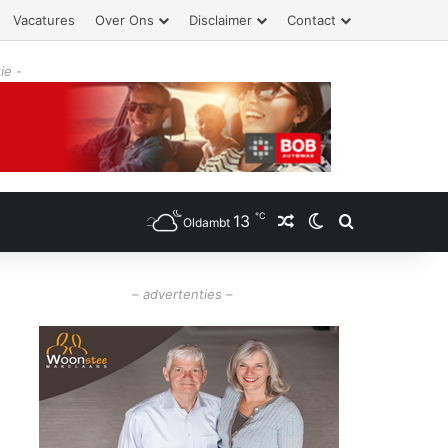
Vacatures
Over Ons
Disclaimer
Contact
ie -
℃
13
Willekeurig artikel
Switch skin
Zoeken
Oldambt
– advertenties –