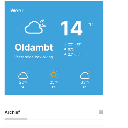
Weer
14
℃
Oldambt
22º - 13º
97%
2.7 km/h
Verspreide bewolking
22
25
33
℃
℃
℃
vr
za
zo
Archief