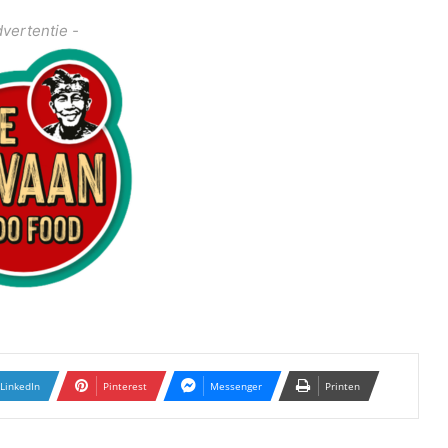
dvertentie -
LinkedIn
Pinterest
Messenger
Printen