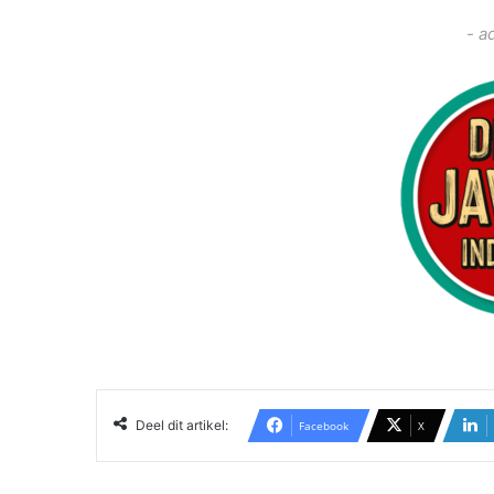
- a
Deel dit artikel:
Facebook
X