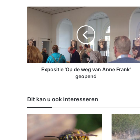
E
x
p
o
s
i
t
i
e
'
Expositie 'Op de weg van Anne Frank'
O
geopend
p
d
e
Dit kan u ook interesseren
w
e
g
v
a
n