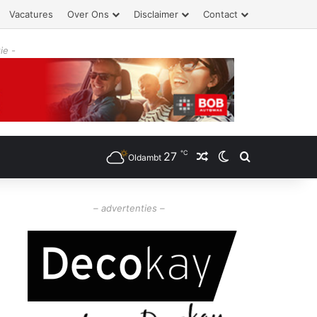
Vacatures
Over Ons
Disclaimer
Contact
ie -
℃
27
Willekeurig artikel
Switch skin
Zoeken
Oldambt
– advertenties –