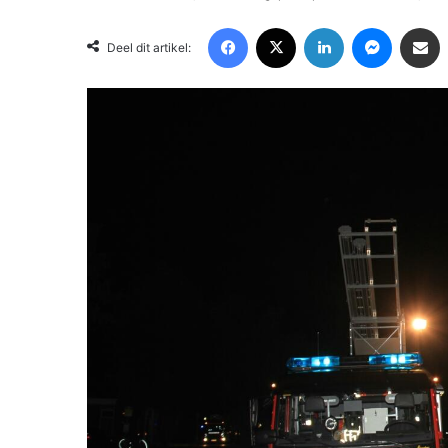
Facebook
X
LinkedIn
Messenger
Deel via Email
Deel dit artikel: