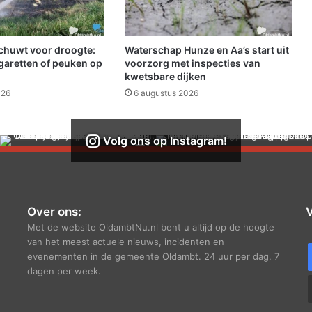
g
v
e
r
schuwt voor droogte:
Waterschap Hunze en Aa’s start uit
w
garetten of peuken op
voorzorg met inspecties van
o
kwetsbare dijken
e
026
6 augustus 2026
s
t
Volg ons op Instagram!
Over ons:
V
Met de website OldambtNu.nl bent u altijd op de hoogte
van het meest actuele nieuws, incidenten en
evenementen in de gemeente Oldambt. 24 uur per dag, 7
dagen per week.