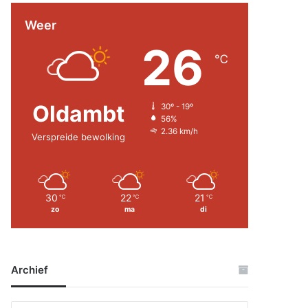
Weer
26
℃
Oldambt
30º - 19º
56%
2.36 km/h
Verspreide bewolking
30
22
21
℃
℃
℃
zo
ma
di
Archief