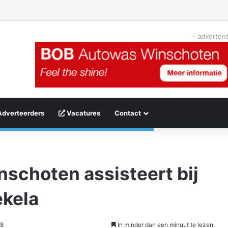
- advertent
Adverteerders
Vacatures
Contact
schoten assisteert bij
kela
38
In minder dan een minuut te lezen