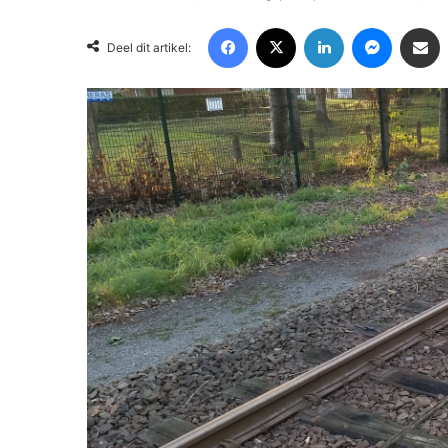
Facebook
X
LinkedIn
Messenger
Deel via Email
Deel dit artikel: