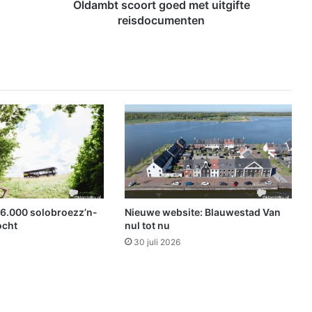
o
Oldambt scoort goed met uitgifte
o
reisdocumenten
r
t
g
o
e
d
m
e
t
u
i
t
g
16.000 solobroezz’n-
Nieuwe website: Blauwestad Van
i
ocht
nul tot nu
f
30 juli 2026
t
e
r
e
i