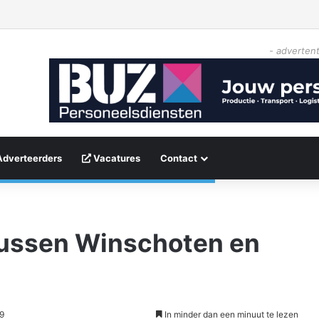
- advertent
Adverteerders
Vacatures
Contact
 tussen Winschoten en
39
In minder dan een minuut te lezen