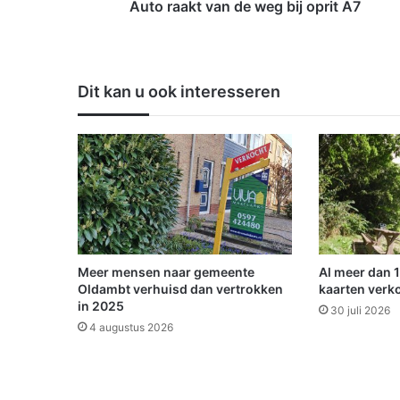
v
Auto raakt van de weg bij oprit A7
a
n
d
e
Dit kan u ook interesseren
w
e
g
b
i
j
o
p
r
i
Meer mensen naar gemeente
Al meer dan 
t
Oldambt verhuisd dan vertrokken
kaarten verk
A
in 2025
30 juli 2026
7
4 augustus 2026