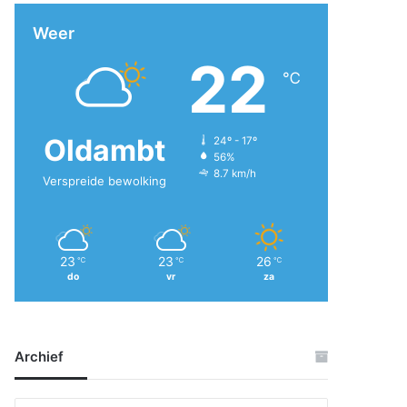
Weer
22
℃
Oldambt
24º - 17º
56%
8.7 km/h
Verspreide bewolking
23
23
26
℃
℃
℃
do
vr
za
Archief