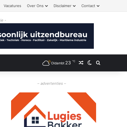
Vacatures
Over Ons
Disclaimer
Contact
ie -
℃
23
Willekeurig artikel
Switch skin
Zoeken
Oldambt
– advertenties –