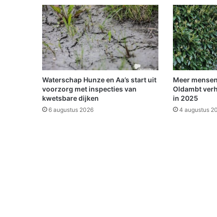
n
w
e
z
i
g
o
p
Waterschap Hunze en Aa’s start uit
Meer mensen
P
voorzorg met inspecties van
Oldambt verh
r
kwetsbare dijken
in 2025
o
6 augustus 2026
4 augustus 2
m
o
t
i
e
d
a
g
e
n