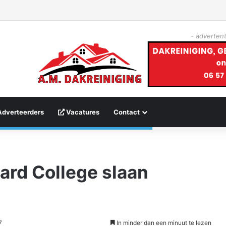
- advertent
Adverteerders
Vacatures
Contact
ard College slaan
7
In minder dan een minuut te lezen