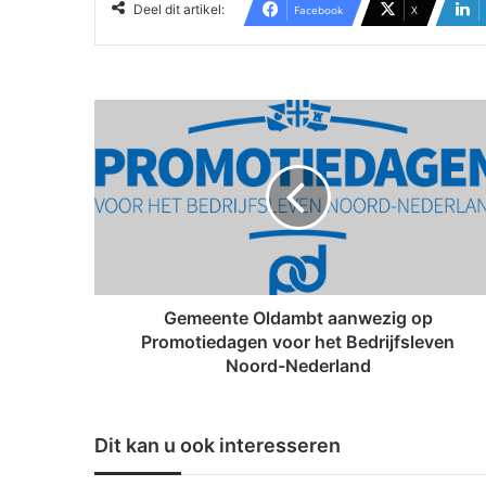
Deel dit artikel:
Facebook
X
G
e
m
e
e
n
t
e
O
l
Gemeente Oldambt aanwezig op
d
Promotiedagen voor het Bedrijfsleven
a
Noord-Nederland
m
b
t
Dit kan u ook interesseren
a
a