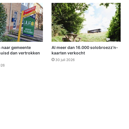
t
e
G
o
u
d
e
n
 naar gemeente
Al meer dan 16.000 solobroezz’n-
G
uisd dan vertrokken
kaarten verkocht
e
30 juli 2026
v
026
e
l
2
0
1
3