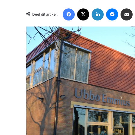
Facebook
X
LinkedIn
Messenger
Deel via Email
Deel dit artikel: