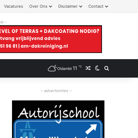
Vacatures
Over Ons
Disclaimer
Contact
ie -
℃
11
Willekeurig artikel
Switch skin
Zoeken
Oldambt
– advertenties –