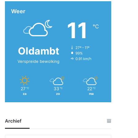
Weer
11
℃
Oldambt
27º - 11º
99%
0.91 km/h
Verspreide bewolking
27
33
22
℃
℃
℃
za
zo
ma
Archief