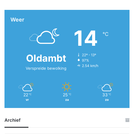
Weer
14
℃
Oldambt
22º - 13º
97%
2.54 km/h
Verspreide bewolking
22
25
33
℃
℃
℃
vr
za
zo
Archief