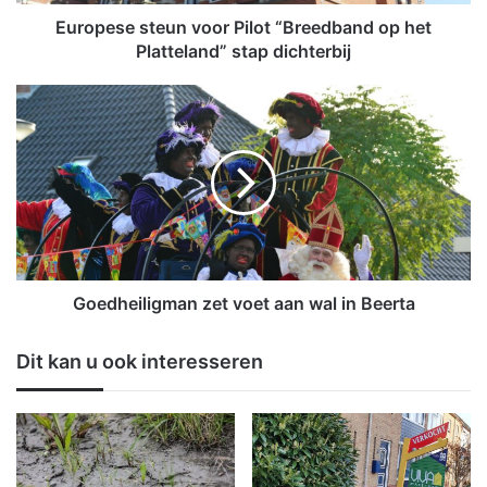
s
t
Europese steun voor Pilot “Breedband op het
e
Platteland” stap dichterbij
u
n
G
v
o
o
e
o
d
r
h
P
e
i
i
l
l
o
i
t
g
Goedheiligman zet voet aan wal in Beerta
“
m
B
a
Dit kan u ook interesseren
r
n
e
z
e
e
d
t
b
v
a
o