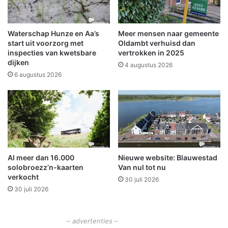
n
e
d
t
o
a
Waterschap Hunze en Aa’s
Meer mensen naar gemeente
p
a
start uit voorzorg met
Oldambt verhuisd dan
h
n
inspecties van kwetsbare
vertrokken in 2025
e
dijken
w
4 augustus 2026
t
a
6 augustus 2026
P
l
l
i
a
n
t
B
t
e
e
e
l
r
Al meer dan 16.000
Nieuwe website: Blauwestad
a
t
solobroezz’n-kaarten
Van nul tot nu
n
a
verkocht
d
30 juli 2026
30 juli 2026
”
s
t
– advertenties –
a