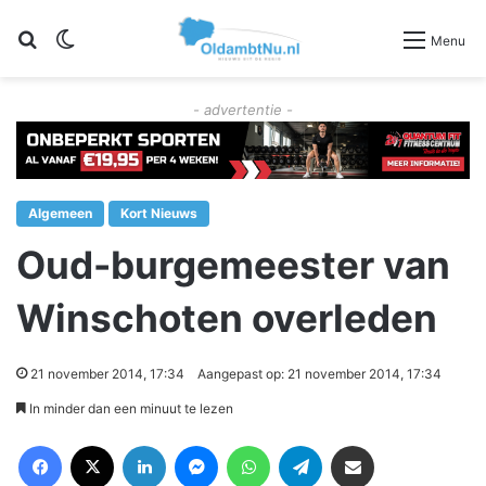
Zoeken
Switch skin
Menu
- advertentie -
Algemeen
Kort Nieuws
Oud-burgemeester van
Winschoten overleden
21 november 2014, 17:34
Aangepast op: 21 november 2014, 17:34
In minder dan een minuut te lezen
Facebook
X
LinkedIn
Messenger
WhatsApp
Telegram
Deel via Email