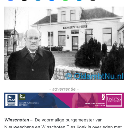
- advertentie -
Winschoten –
De voormalige burgemeester van
Nieuweschans en Winschoten Ties Koek is overleden met