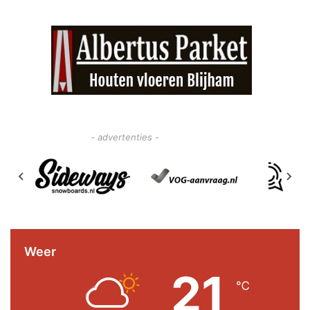
- advertenties -
Weer
21
℃