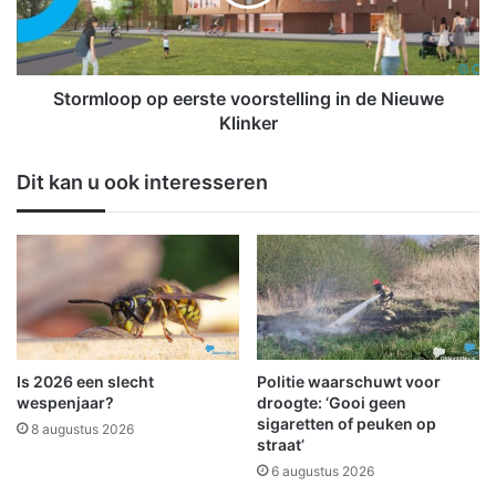
P
l
r
o
i
o
n
p
s
o
Stormloop op eerste voorstelling in de Nieuwe
H
p
Klinker
e
e
n
e
Dit kan u ook interesseren
d
r
r
s
i
t
k
e
S
v
c
o
h
o
e
r
e
s
Is 2026 een slecht
Politie waarschuwt voor
m
t
wespenjaar?
droogte: ‘Gooi geen
d
e
sigaretten of peuken op
8 augustus 2026
a
straat’
l
w
l
6 augustus 2026
e
i