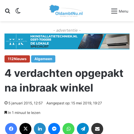
Zoeken
Switch skin
Menu
- advertentie -
112Nieuws
Algemeen
4 verdachten opgepakt
na inbraak winkel
5 januari 2015, 12:57
Aangepast op: 15 mei 2019, 19:27
In 1 minuut te lezen
Facebook
X
LinkedIn
Messenger
WhatsApp
Telegram
Deel via Email