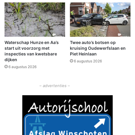
d
n
e
g
r
i
o
n
m
d
g
e
Waterschap Hunze en Aa’s
Twee auto’s botsen op
e
N
start uit voorzorg met
kruising Oudewerfslaan en
s
i
inspecties van kwetsbare
Piet Heinlaan
l
e
dijken
6 augustus 2026
a
u
6 augustus 2026
a
w
g
e
d
K
– advertenties –
l
i
n
k
e
r