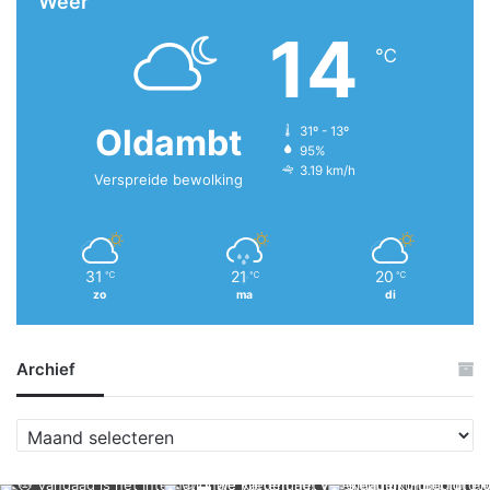
Weer
14
℃
Oldambt
31º - 13º
95%
3.19 km/h
Verspreide bewolking
31
21
20
℃
℃
℃
zo
ma
di
Archief
A
r
c