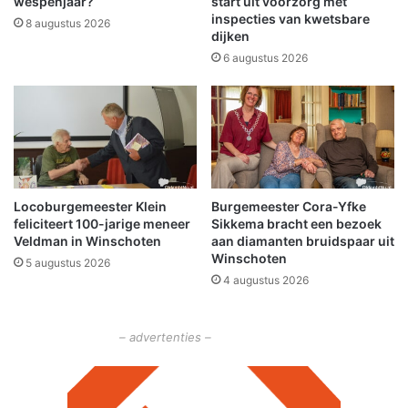
wespenjaar?
start uit voorzorg met
n
S
inspecties van kwetsbare
8 augustus 2026
m
dijken
i
6 augustus 2026
t
t
i
j
d
e
n
Locoburgemeester Klein
Burgemeester Cora-Yfke
s
feliciteert 100-jarige meneer
Sikkema bracht een bezoek
h
Veldman in Winschoten
aan diamanten bruidspaar uit
e
Winschoten
5 augustus 2026
r
4 augustus 2026
d
e
n
– advertenties –
k
i
n
g