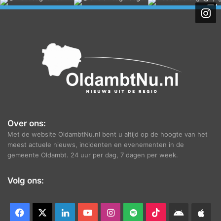
h
i
e
f
Over ons:
Met de website OldambtNu.nl bent u altijd op de hoogte van het
meest actuele nieuws, incidenten en evenementen in de
gemeente Oldambt. 24 uur per dag, 7 dagen per week.
Volg ons:
Facebook
X
LinkedIn
YouTube
Instagram
Spotify
TikTok
Android
App