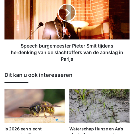
r
e
o
e
f
c
f
h
e
b
n
u
i
r
n
g
Speech burgemeester Pieter Smit tijdens
h
e
herdenking van de slachtoffers van de aanslag in
a
m
Parijs
v
e
e
e
Dit kan u ook interesseren
n
s
W
t
i
e
n
r
s
P
c
i
h
e
o
t
t
e
Is 2026 een slecht
Waterschap Hunze en Aa’s
e
r