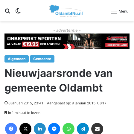
Zoeken
Switch skin
Menu
- advertentie -
Algemeen
Gemeente
Nieuwjaarsronde van
gemeente Oldambt
8 januari 2015, 23:41
Aangepast op: 9 januari 2015, 08:17
In 1 minuut te lezen
Facebook
X
LinkedIn
Messenger
WhatsApp
Telegram
Deel via Email