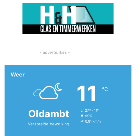
- advertenties -
Weer
11
℃
Oldambt
27º - 11º
99%
0.91 km/h
Verspreide bewolking