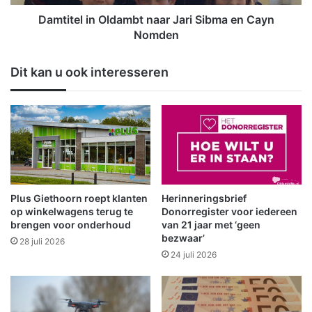
i
i
n
n
Damtitel in Oldambt naar Jari Sibma en Cayn
s
O
Nomden
t
l
t
d
Dit kan u ook interesseren
e
a
g
m
e
b
n
t
D
n
C
a
M
a
e
r
e
J
Plus Giethoorn roept klanten
Herinneringsbrief
d
a
op winkelwagens terug te
Donorregister voor iedereen
e
r
brengen voor onderhoud
van 21 jaar met ‘geen
n
bezwaar’
i
28 juli 2026
1
S
24 juli 2026
e
i
i
b
n
m
h
a