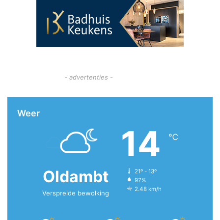
- advertenties -
Weer
14
℃
Oldambt
21º - 13º
97%
2.48 km/h
Verspreide bewolking