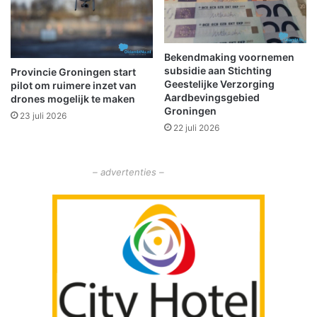
o
e
o
n
f
C
Bekendmaking voornemen
d
a
subsidie aan Stichting
Provincie Groningen start
k
y
Geestelijke Verzorging
pilot om ruimere inzet van
l
n
Aardbevingsgebied
drones mogelijk te maken
a
N
Groningen
23 juli 2026
s
o
22 juli 2026
s
m
e
d
O
e
– advertenties –
G
n
D