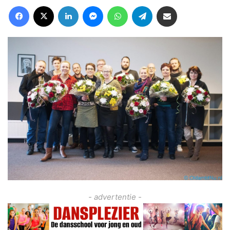
Facebook
X
LinkedIn
Messenger
WhatsApp
Telegram
Deel via Email
- advertentie -