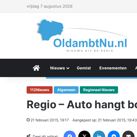
vrijdag 7 augustus 2026
Menu Item
Nieuws
Gemist
Evenementen
112Nieuws
Algemeen
Regionaal Nieuws
Regio – Auto hangt b
21 februari 2015, 19:17
Aangepast op: 21 februari 2015, 19:43
Facebook
X
LinkedIn
Messenger
Deel via Email
Deel dit artikel: