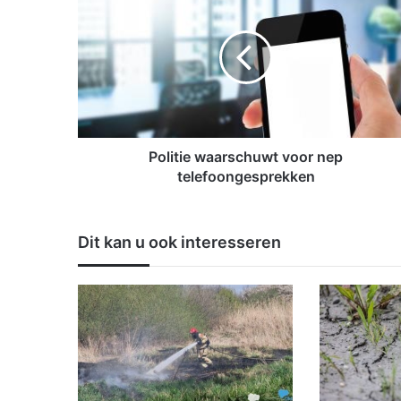
o
l
i
t
i
e
w
a
a
Politie waarschuwt voor nep
r
telefoongesprekken
s
c
h
Dit kan u ook interesseren
u
w
t
v
o
o
r
n
e