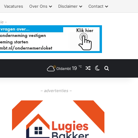
Vacatures
Over Ons
Disclaimer
Contact
ie -
℃
19
Willekeurig artikel
Switch skin
Zoeken
Oldambt
– advertenties –