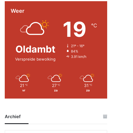
Weer
19
℃
Oldambt
21º - 16º
84%
3.91 km/h
Verspreide bewolking
21
27
31
℃
℃
℃
vr
za
zo
Archief