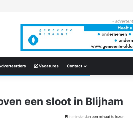
- advertent
Adverteerders
Vacatures
Contact
oven een sloot in Blijham
In minder dan een minuut te lezen