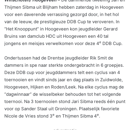
Thijmen Sibma uit Blijham hebben zaterdag in Hoogeveen
voor een daverende verrassing gezorgd door, in het hol
van de leeuw, de prestigieuze DDB Cup te veroveren. In
“Het Knooppunt” in Hoogeveen kon jeugdleider Gerard
Bruins van damclub HDC uit Hoogeveen een 40 tal
e
jongens en meisjes verwelkomen voor deze 4
DDB Cup.
Ondertussen had de Drentse jeugdleider Rik Smit de
dammers in spe naar sterkte ondergebracht in 6 groepjes.
Deze DDB cup voor jeugddammers telt een cyclus van 4
toernooien en vindt sinds jaar en dag plaats in Zuidwolde,
Hoogeveen, Hijken en Roden/Leek. Na elke cyclus mag de
“dagwinnaar” de wisselbeker behouden tot het volgende
toernooi. Na 3 toernooien stond Jari Sibma reeds één punt
voor op Sander Staal uit Groningen. Plaatselijk favoriete
e
e
Nicole de Vries stond 3
en Thijmen Sibma 4
.