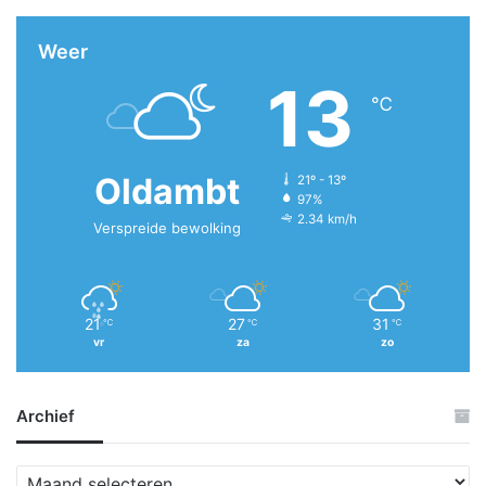
Weer
13
℃
Oldambt
21º - 13º
97%
2.34 km/h
Verspreide bewolking
21
27
31
℃
℃
℃
vr
za
zo
Archief
A