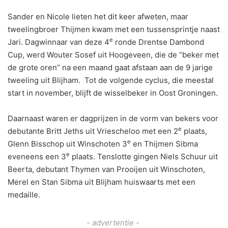
Sander en Nicole lieten het dit keer afweten, maar
tweelingbroer Thijmen kwam met een tussensprintje naast
e
Jari. Dagwinnaar van deze 4
ronde Drentse Dambond
Cup, werd Wouter Sosef uit Hoogeveen, die de “beker met
de grote oren” na een maand gaat afstaan aan de 9 jarige
tweeling uit Blijham. Tot de volgende cyclus, die meestal
start in november, blijft de wisselbeker in Oost Groningen.
Daarnaast waren er dagprijzen in de vorm van bekers voor
e
debutante Britt Jeths uit Vriescheloo met een 2
plaats,
e
Glenn Bisschop uit Winschoten 3
en Thijmen Sibma
e
eveneens een 3
plaats. Tenslotte gingen Niels Schuur uit
Beerta, debutant Thymen van Prooijen uit Winschoten,
Merel en Stan Sibma uit Blijham huiswaarts met een
medaille.
- advertentie -