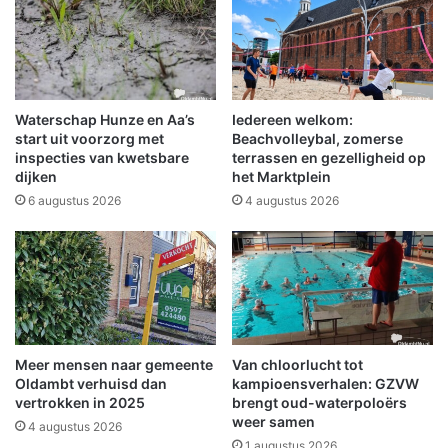
e
e
l
d
b
i
e
g
k
u
i
i
Waterschap Hunze en Aa’s
Iedereen welkom:
j
t
start uit voorzorg met
Beachvolleybal, zomerse
k
n
inspecties van kwetsbare
terrassen en gezelligheid op
s
dijken
het Marktplein
a
b
6 augustus 2026
4 augustus 2026
i
j
d
e
M
o
l
Meer mensen naar gemeente
Van chloorlucht tot
e
Oldambt verhuisd dan
kampioensverhalen: GZVW
n
vertrokken in 2025
brengt oud-waterpoloërs
w
weer samen
4 augustus 2026
e
1 augustus 2026