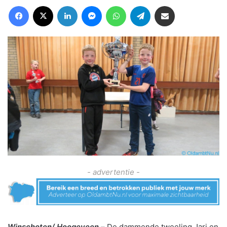
Facebook
X
LinkedIn
Messenger
WhatsApp
Telegram
Deel via Email
- advertentie -
Winschoten/ Hoogeveen –
De dammende tweeling Jari en