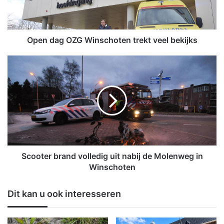
g
O
Z
G
Open dag OZG Winschoten trekt veel bekijks
W
i
S
n
c
s
o
c
o
h
t
o
e
t
r
e
b
n
r
t
a
Scooter brand volledig uit nabij de Molenweg in
r
n
Winschoten
e
d
k
v
Dit kan u ook interesseren
t
o
v
l
e
l