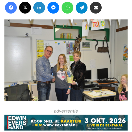
Facebook
X
LinkedIn
Messenger
WhatsApp
Telegram
Deel via Email
- advertentie -