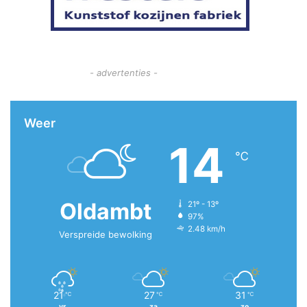
- advertenties -
Weer
14
℃
Oldambt
21º - 13º
97%
2.48 km/h
Verspreide bewolking
21
27
31
℃
℃
℃
vr
za
zo