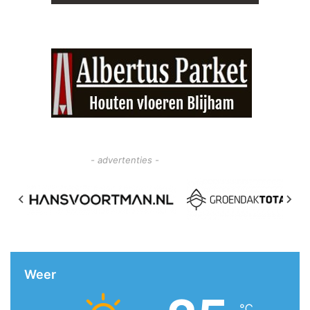
- advertenties -
Weer
℃