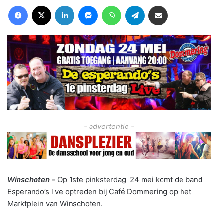
Facebook
X
LinkedIn
Messenger
WhatsApp
Telegram
Deel via Email
- advertentie -
Winschoten –
Op 1ste pinksterdag, 24 mei komt de band
Esperando’s live optreden bij Café Dommering op het
Marktplein van Winschoten.