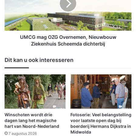
e
m
d
a
C
g
u
O
p
Z
P
G
UMCG mag OZG Overnemen, Nieuwbouw
a
O
Ziekenhuis Scheemda dichterbij
r
v
t
e
Dit kan u ook interesseren
y
r
'
n
b
e
i
m
j
e
j
n
o
,
n
N
g
i
Winschoten wordt drie
Fotoserie: Veel belangstelling
e
e
dagen lang het magische
voor laatste open dag bij
r
u
hart van Noord-Nederland
boerderij Hermans Dijkstra in
e
Midwolda
w
7 augustus 2026