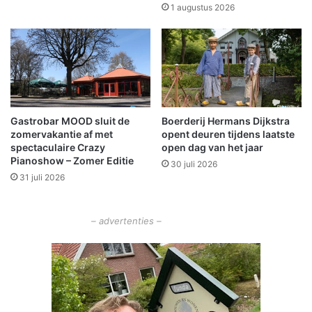
n
b
1 augustus 2026
c
o
e
u
n
w
t
Z
r
i
u
e
m
k
Gastrobar MOOD sluit de
Boerderij Hermans Dijkstra
'
e
zomervakantie af met
opent deuren tijdens laatste
t
n
spectaculaire Crazy
open dag van het jaar
S
h
Pianoshow – Zomer Editie
30 juli 2026
p
u
31 juli 2026
o
i
o
s
r
S
– advertenties –
c
h
e
e
m
d