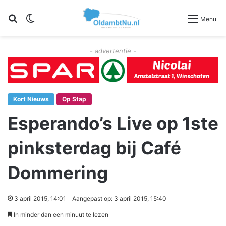
Zoeken
Switch skin
Menu
- advertentie -
Kort Nieuws
Op Stap
Esperando’s Live op 1ste
pinksterdag bij Café
Dommering
3 april 2015, 14:01
Aangepast op: 3 april 2015, 15:40
In minder dan een minuut te lezen