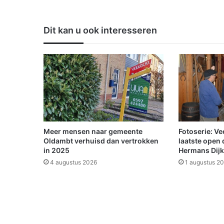
d
t
t
Dit kan u ook interesseren
w
e
e
d
e
w
i
n
n
a
Meer mensen naar gemeente
Fotoserie: Ve
a
Oldambt verhuisd dan vertrokken
laatste open 
r
in 2025
Hermans Dijk
'
4 augustus 2026
1 augustus 2
K
r
a
a
k
d