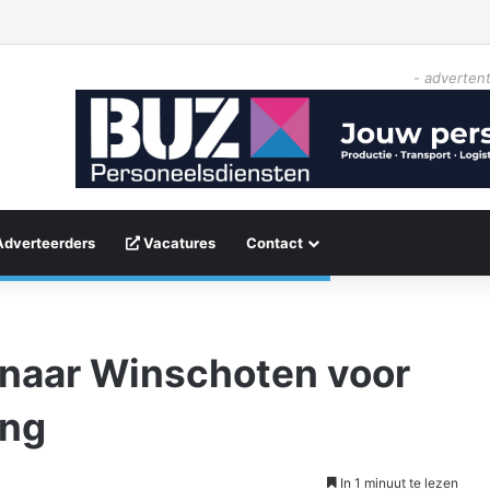
- advertent
Adverteerders
Vacatures
Contact
aar Winschoten voor
ing
In 1 minuut te lezen