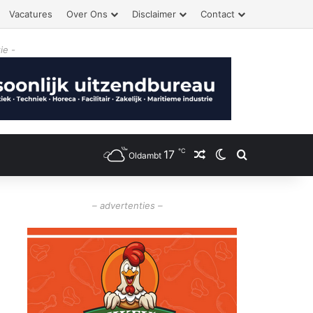
Vacatures
Over Ons
Disclaimer
Contact
ie -
℃
17
Willekeurig artikel
Switch skin
Zoeken
Oldambt
– advertenties –