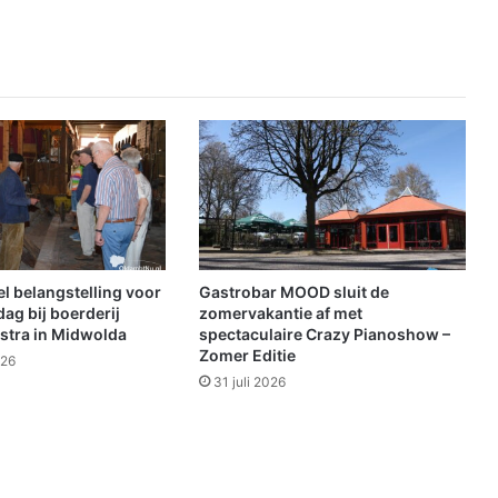
a
n
g
e
h
o
u
d
e
n
v
o
o
el belangstelling voor
Gastrobar MOOD sluit de
r
dag bij boerderij
zomervakantie af met
v
stra in Midwolda
spectaculaire Crazy Pianoshow –
Zomer Editie
e
026
r
31 juli 2026
b
o
d
e
n