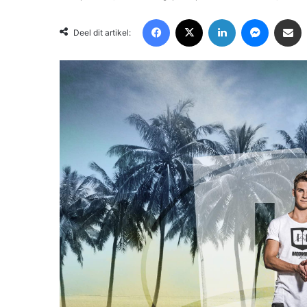
Facebook
X
LinkedIn
Messenger
Deel via Email
Deel dit artikel: