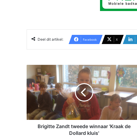
Deel dit artikel:
Facebook
X
B
r
i
g
i
t
t
e
Z
a
Brigitte Zandt tweede winnaar 'Kraak de
n
Dollard kluis'