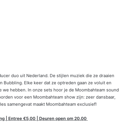
ucer duo uit Nederland. De stijlen muziek die ze draaien
 Bubbling. Elke keer dat ze optreden gaan ze voluit en
d die we hebben. In onze sets hoor je de Moombahteam sound
woorden voor een Moombahteam show zijn: zeer dansbaar,
alles samengevat maakt Moombahteam exclusief!
g | Entree €5,00 | Deuren open om 20.00