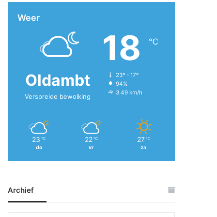
Weer
18
℃
Oldambt
23º - 17º
94%
3.49 km/h
Verspreide bewolking
23
22
27
℃
℃
℃
do
vr
za
Archief