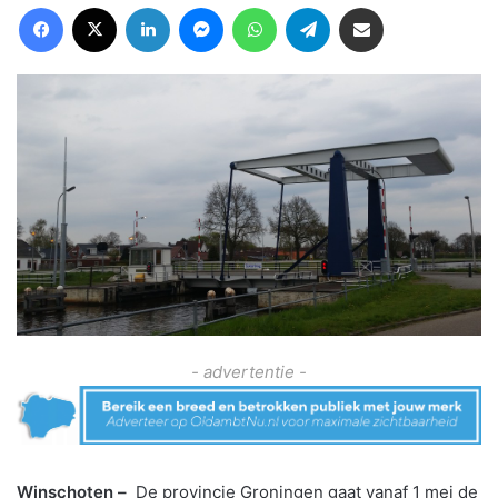
Facebook
X
LinkedIn
Messenger
WhatsApp
Telegram
Deel via Email
- advertentie -
Winschoten –
De provincie Groningen gaat vanaf 1 mei de