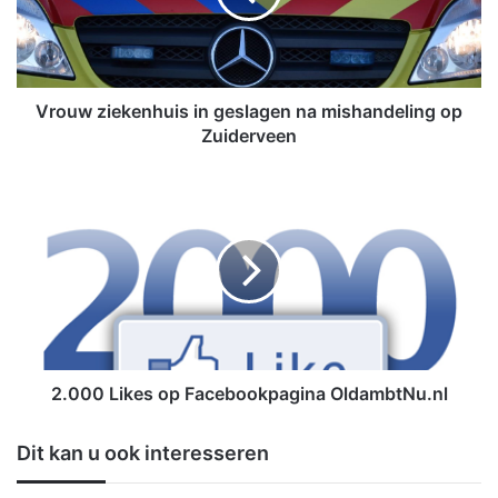
z
i
e
k
e
Vrouw ziekenhuis in geslagen na mishandeling op
n
Zuiderveen
h
u
2
i
.
s
0
i
0
n
0
g
L
e
i
s
k
l
e
a
s
2.000 Likes op Facebookpagina OldambtNu.nl
g
o
e
p
Dit kan u ook interesseren
n
F
n
a