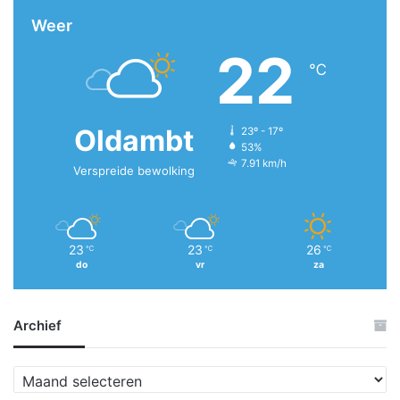
Weer
22
℃
Oldambt
23º - 17º
53%
7.91 km/h
Verspreide bewolking
23
23
26
℃
℃
℃
do
vr
za
Archief
A
r