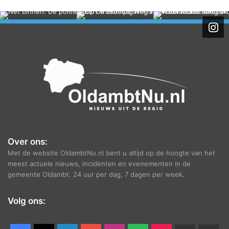
c
h
i
e
f
Over ons:
Met de website OldambtNu.nl bent u altijd op de hoogte van het
meest actuele nieuws, incidenten en evenementen in de
gemeente Oldambt. 24 uur per dag, 7 dagen per week.
Volg ons: