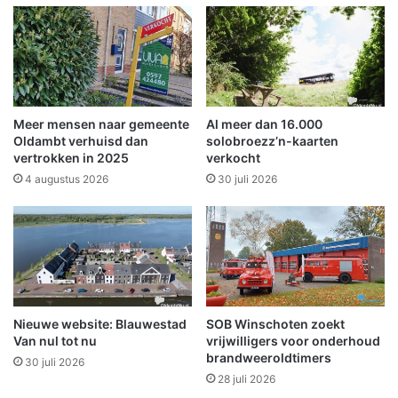
a
c
m
e
i
b
s
o
h
o
a
k
n
p
Meer mensen naar gemeente
Al meer dan 16.000
d
a
Oldambt verhuisd dan
solobroezz’n-kaarten
e
g
vertrokken in 2025
verkocht
l
i
4 augustus 2026
30 juli 2026
i
n
n
a
g
O
o
l
p
d
Z
a
u
m
i
Nieuwe website: Blauwestad
SOB Winschoten zoekt
b
Van nul tot nu
vrijwilligers voor onderhoud
d
t
brandweeroldtimers
e
N
30 juli 2026
r
28 juli 2026
u
v