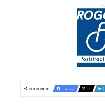
- a
Deel dit artikel:
Facebook
X