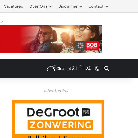
Vacatures
Over Ons
Disclaimer
Contact
ie -
℃
21
Willekeurig artikel
Switch skin
Zoeken
Oldambt
– advertenties –