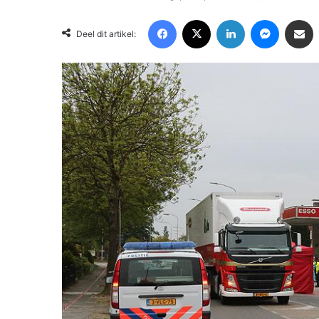
Facebook
X
LinkedIn
Messenger
Deel via Email
Deel dit artikel: