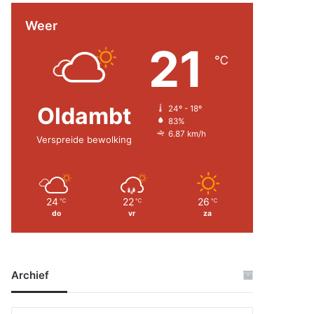
Weer
21
℃
Oldambt
24º - 18º
83%
6.87 km/h
Verspreide bewolking
24
22
26
℃
℃
℃
do
vr
za
Archief