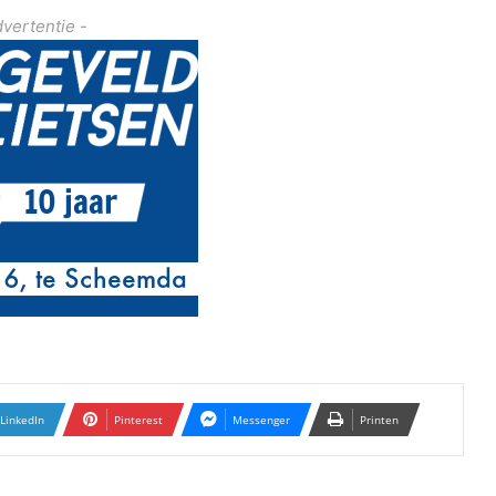
dvertentie -
LinkedIn
Pinterest
Messenger
Printen