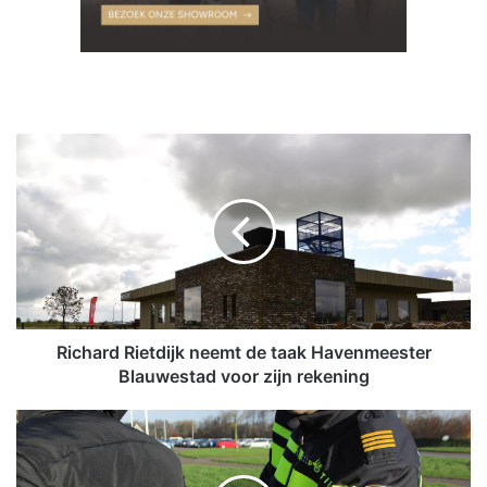
R
i
c
h
a
r
d
R
i
e
Richard Rietdijk neemt de taak Havenmeester
t
Blauwestad voor zijn rekening
d
i
1
j
6
k
-
n