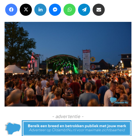
Facebook
X
LinkedIn
Messenger
WhatsApp
Telegram
Deel via Email
- advertentie -