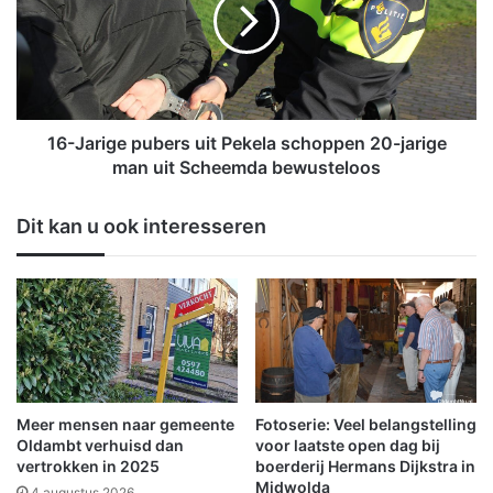
J
e
a
e
r
m
i
t
g
d
e
e
p
16-Jarige pubers uit Pekela schoppen 20-jarige
t
u
man uit Scheemda bewusteloos
a
b
a
e
Dit kan u ook interesseren
k
r
H
s
a
u
v
i
e
t
n
P
m
e
e
k
e
e
Meer mensen naar gemeente
Fotoserie: Veel belangstelling
s
l
Oldambt verhuisd dan
voor laatste open dag bij
t
a
vertrokken in 2025
boerderij Hermans Dijkstra in
e
Midwolda
s
4 augustus 2026