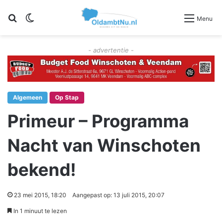
Zoeken
Switch skin
Menu
- advertentie -
Algemeen
Op Stap
Primeur – Programma
Nacht van Winschoten
bekend!
23 mei 2015, 18:20
Aangepast op: 13 juli 2015, 20:07
In 1 minuut te lezen