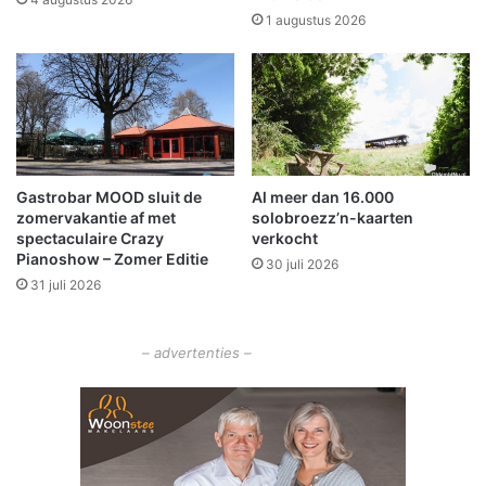
r
c
1 augustus 2026
B
h
l
o
a
p
u
p
w
e
e
n
s
2
Gastrobar MOOD sluit de
Al meer dan 16.000
t
0
zomervakantie af met
solobroezz’n-kaarten
a
-
spectaculaire Crazy
verkocht
d
j
Pianoshow – Zomer Editie
30 juli 2026
v
a
31 juli 2026
o
r
o
i
r
g
– advertenties –
z
e
i
m
j
a
n
n
r
u
e
i