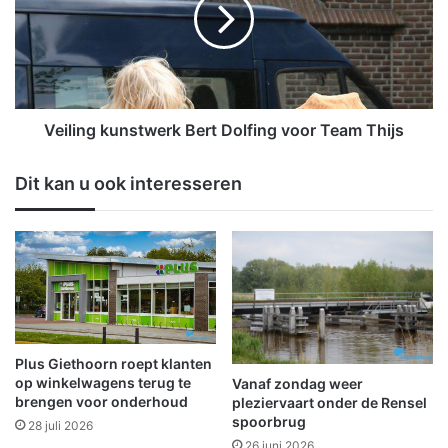
l
t
i
a
n
l
g
v
k
i
u
e
n
Veiling kunstwerk Bert Dolfing voor Team Thijs
r
s
t
t
Dit kan u ook interesseren
h
w
a
e
a
r
r
k
1
B
0
e
j
r
a
t
r
D
Plus Giethoorn roept klanten
i
o
op winkelwagens terug te
Vanaf zondag weer
g
l
brengen voor onderhoud
pleziervaart onder de Rensel
b
spoorbrug
f
28 juli 2026
e
i
26 juni 2026