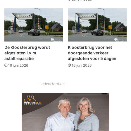
s
n
t
g
a
v
a
o
n
o
b
r
i
T
j
De Kloosterbrug wordt
Kloosterbrug voor het
e
afgesloten i.v.m.
doorgaande verkeer
B
a
asfaltreparatie
afgesloten voor 5 dagen
o
m
e
19 juni 2026
16 juni 2026
T
l
h
i
i
– advertenties –
e
j
'
s
s
P
u
b