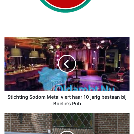
S
t
i
c
h
t
i
n
g
S
Stichting Sodom Metal viert haar 10 jarig bestaan bij
o
Boelie's Pub
d
o
V
m
e
M
i
e