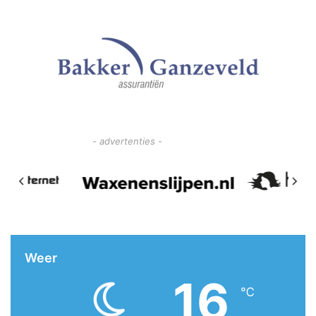
- advertenties -
Weer
16
℃