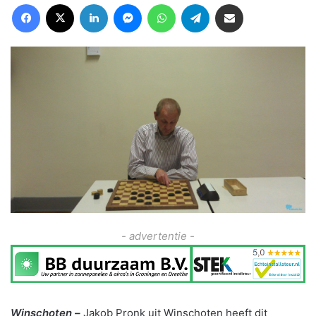
Facebook
X
LinkedIn
Messenger
WhatsApp
Telegram
Deel via Email
- advertentie -
Winschoten –
Jakob Pronk uit Winschoten heeft dit