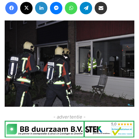
Facebook
X
LinkedIn
Messenger
WhatsApp
Telegram
Deel via Email
- advertentie -