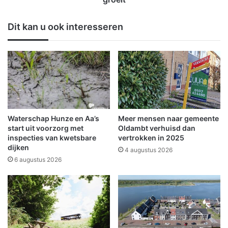
d
v
i
e
Dit kan u ook interesseren
e
r
f
t
s
r
t
o
a
u
l
w
b
e
o
n
o
i
Waterschap Hunze en Aa’s
Meer mensen naar gemeente
t
n
start uit voorzorg met
Oldambt verhuisd dan
u
W
inspecties van kwetsbare
vertrokken in 2025
i
dijken
i
4 augustus 2026
t
n
6 augustus 2026
B
s
e
c
e
h
r
o
t
t
a
e