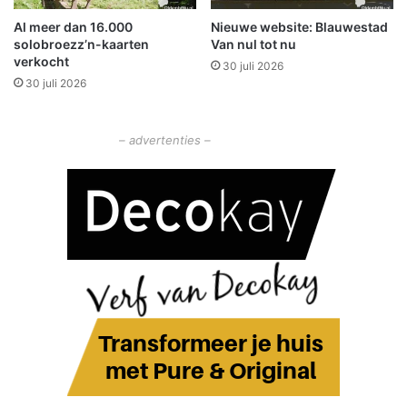
r
Al meer dan 16.000
Nieuwe website: Blauwestad
b
solobroezz’n-kaarten
Van nul tot nu
i
verkocht
30 juli 2026
n
30 juli 2026
n
e
n
– advertenties –
s
t
a
d
g
r
o
e
i
t