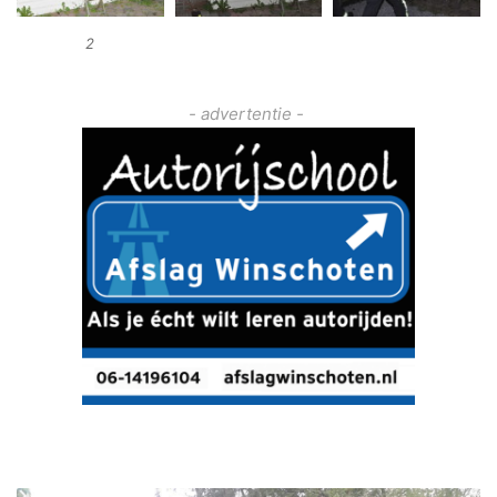
2
- advertentie -