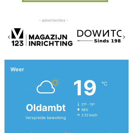
- advertenties -
Weer
19
℃
Oldambt
21º - 15º
88%
2.52 km/h
Verspreide bewolking