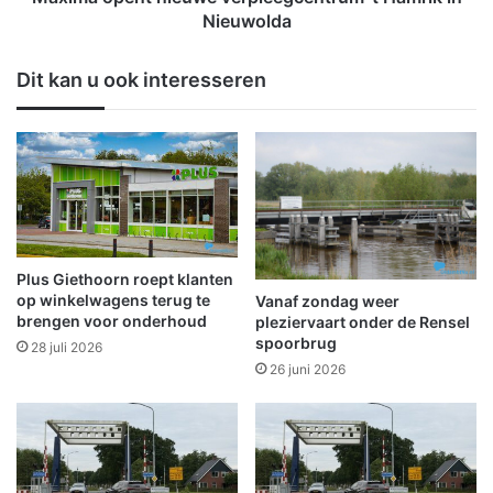
i
t
Nieuwolda
n
n
t
i
Dit kan u ook interesseren
u
e
b
u
i
w
n
e
k
v
o
e
m
r
t
p
n
l
Plus Giethoorn roept klanten
a
e
op winkelwagens terug te
Vanaf zondag weer
a
e
brengen voor onderhoud
pleziervaart onder de Rensel
r
g
spoorbrug
28 juli 2026
N
c
26 juni 2026
i
e
e
n
u
t
w
r
S
u