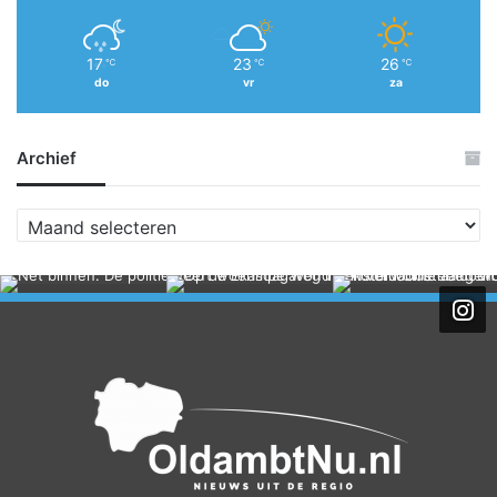
17
23
26
℃
℃
℃
do
vr
za
Archief
A
r
c
h
i
e
f