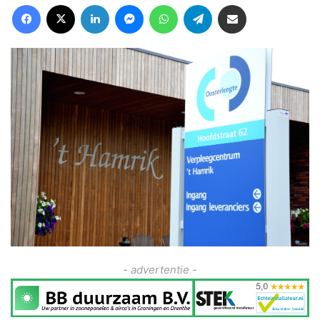
Facebook
X
LinkedIn
Messenger
WhatsApp
Telegram
Deel via Email
- advertentie -