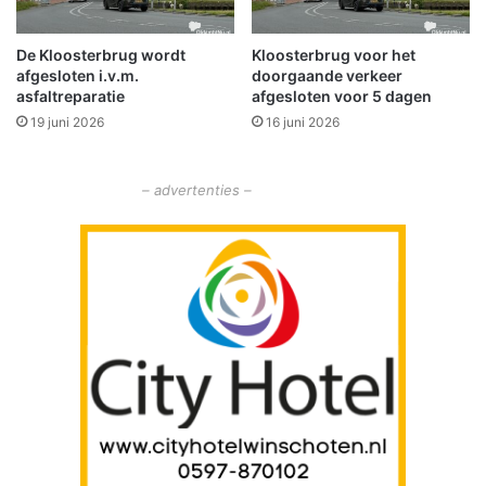
c
m
h
'
e
De Kloosterbrug wordt
Kloosterbrug voor het
t
afgesloten i.v.m.
doorgaande verkeer
e
H
asfaltreparatie
afgesloten voor 5 dagen
m
a
d
19 juni 2026
16 juni 2026
m
a
r
i
– advertenties –
k
i
n
N
i
e
u
w
o
l
d
a