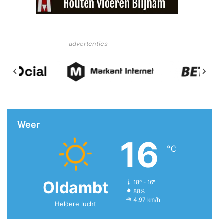
- advertenties -
Weer
16
℃
Oldambt
18º - 16º
88%
4.97 km/h
Heldere lucht