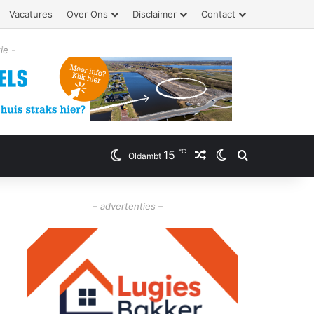
Vacatures
Over Ons
Disclaimer
Contact
ie -
℃
15
Willekeurig artikel
Switch skin
Zoeken
Oldambt
– advertenties –