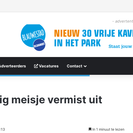
- advertent
Adverteerders
Vacatures
Contact
ig meisje vermist uit
:13
In 1 minuut te lezen