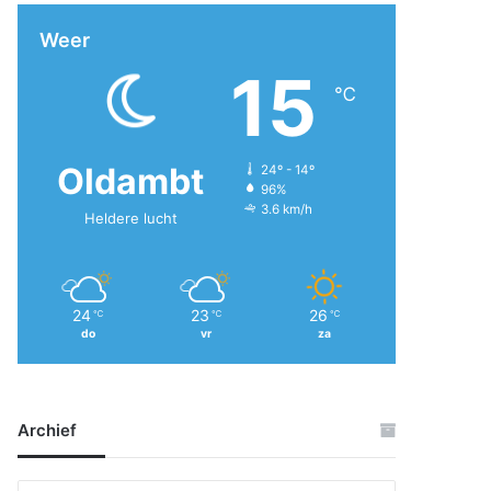
Weer
15
℃
Oldambt
24º - 14º
96%
3.6 km/h
Heldere lucht
24
23
26
℃
℃
℃
do
vr
za
Archief