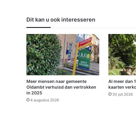
i
e
u
Dit kan u ook interesseren
w
W
i
n
s
c
h
o
t
e
Meer mensen naar gemeente
Al meer dan 
r
Oldambt verhuisd dan vertrokken
kaarten verk
z
in 2025
30 juli 2026
w
4 augustus 2026
e
m
c
l
u