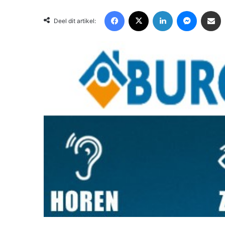
Facebook
X
LinkedIn
Messenger
Deel via Email
Deel dit artikel: