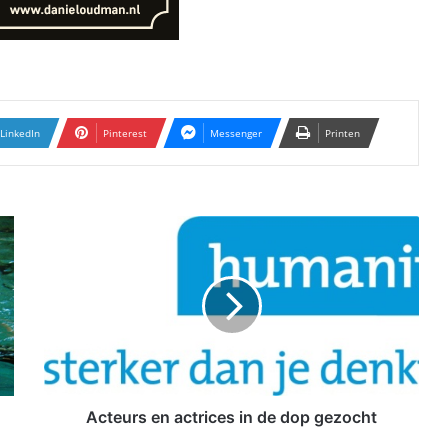
LinkedIn
Pinterest
Messenger
Printen
A
c
t
e
u
r
s
e
n
a
Acteurs en actrices in de dop gezocht
c