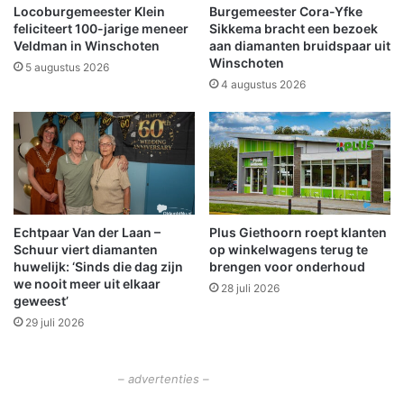
e
n
Locoburgemeester Klein
Burgemeester Cora-Yfke
r
n
feliciteert 100-jarige meneer
Sikkema bracht een bezoek
g
o
Veldman in Winschoten
aan diamanten bruidspaar uit
a
Winschoten
o
5 augustus 2026
n
d
4 augustus 2026
g
o
B
p
l
v
i
a
j
n
h
g
a
v
Echtpaar Van der Laan –
Plus Giethoorn roept klanten
m
l
Schuur viert diamanten
op winkelwagens terug te
s
u
huwelijk: ‘Sinds die dag zijn
brengen voor onderhoud
t
c
we nooit meer uit elkaar
28 juli 2026
e
h
geweest’
r
t
29 juli 2026
w
e
e
l
g
i
– advertenties –
n