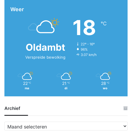
Weer
18
℃
Oldambt
22º - 16º
96%
3.07 km/h
Verspreide bewolking
22
21
28
℃
℃
℃
ma
di
wo
Archief
A
r