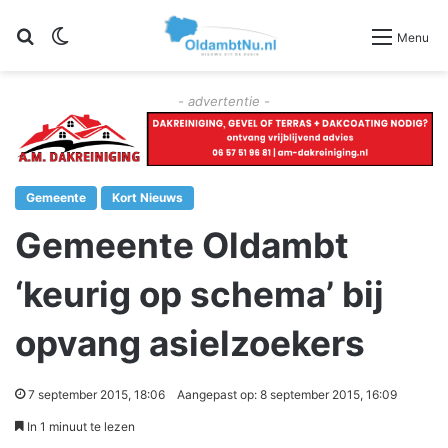
Zoeken
Switch skin
Menu
- advertentie -
Gemeente
Kort Nieuws
Gemeente Oldambt
‘keurig op schema’ bij
opvang asielzoekers
7 september 2015, 18:06
Aangepast op: 8 september 2015, 16:09
In 1 minuut te lezen