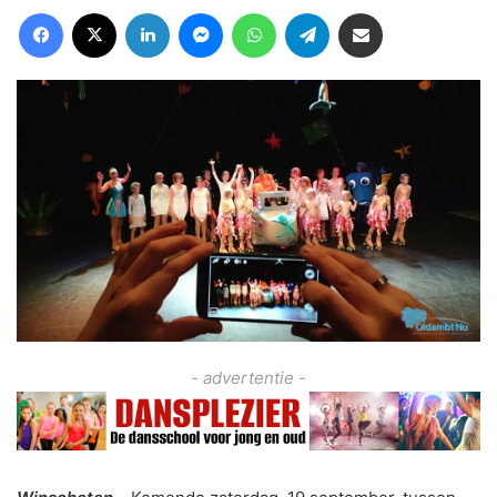
Facebook
X
LinkedIn
Messenger
WhatsApp
Telegram
Deel via Email
- advertentie -