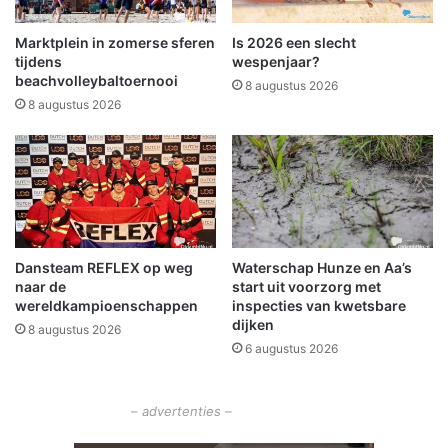
d
o
N
p
Marktplein in zomerse sferen
Is 2026 een slecht
i
v
tijdens
wespenjaar?
e
a
beachvolleybaltoernooi
8 augustus 2026
u
n
8 augustus 2026
w
g
e
v
s
o
c
o
h
r
a
d
n
u
s
Dansteam REFLEX op weg
Waterschap Hunze en Aa’s
i
naar de
start uit voorzorg met
-
z
wereldkampioenschappen
inspecties van kwetsbare
L
e
dijken
e
8 augustus 2026
n
6 augustus 2026
e
d
r
v
l
– advertenties –
u
c