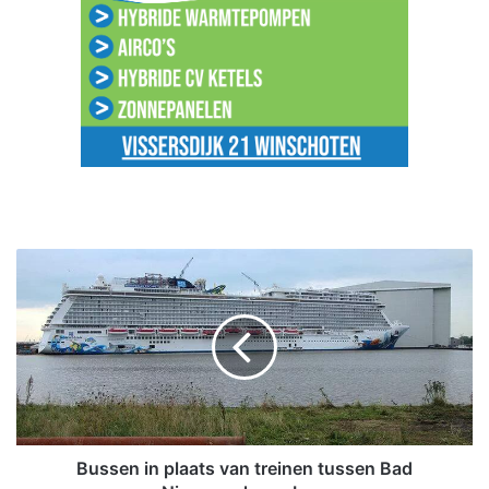
B
u
s
s
e
n
i
n
p
l
Bussen in plaats van treinen tussen Bad
a