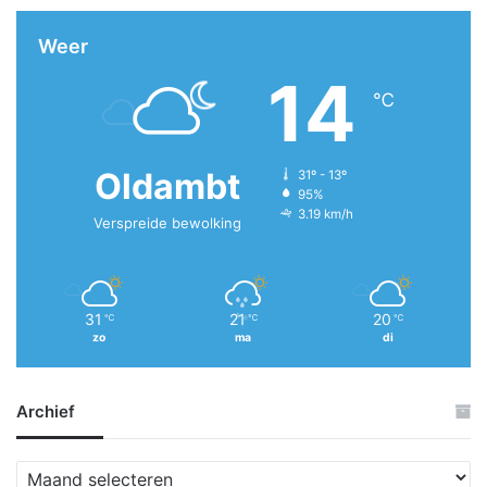
Weer
14
℃
Oldambt
31º - 13º
95%
3.19 km/h
Verspreide bewolking
31
21
20
℃
℃
℃
zo
ma
di
Archief
A