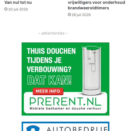
Van nul tot nu
vrijwilligers voor onderhoud
t
e
brandweeroldtimers
v
t
30 juli 2026
o
28 juli 2026
O
r
l
m
d
– advertenties –
a
m
b
t