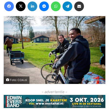
Facebook
X
LinkedIn
Messenger
WhatsApp
Telegram
Deel via Email
Foto: COA.nl
- advertentie -