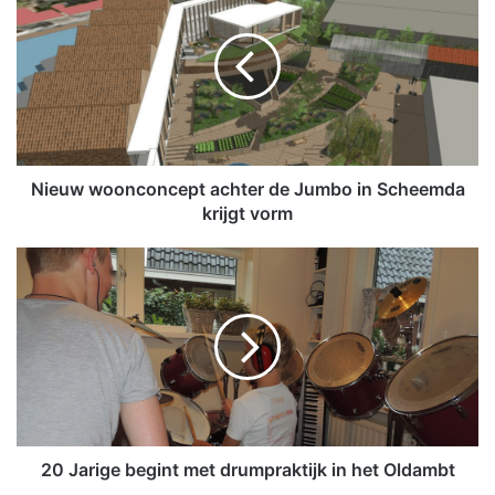
i
e
u
w
w
o
o
n
c
Nieuw woonconcept achter de Jumbo in Scheemda
o
krijgt vorm
n
c
2
e
0
p
J
t
a
a
r
c
i
h
g
t
e
e
b
r
e
20 Jarige begint met drumpraktijk in het Oldambt
d
g