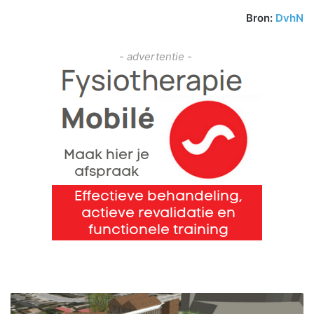
Bron:
DvhN
- advertentie -
N