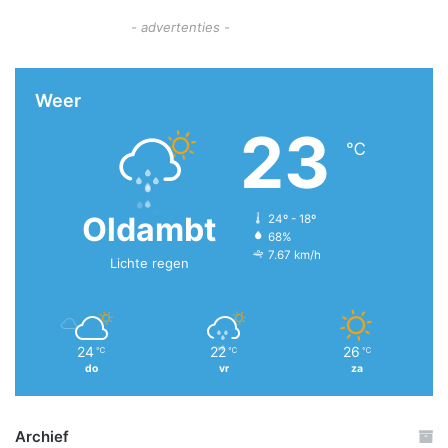
- advertenties -
Weer
23
℃
Oldambt
24º - 18º
68%
7.67 km/h
Lichte regen
24
22
26
℃
℃
℃
do
vr
za
Archief