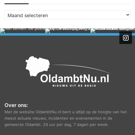
A
r
c
h
i
e
f
Over ons:
Met de website OldambtNu.nl bent u altijd op de hoogte van het
meest actuele nieuws, incidenten en evenementen in de
gemeente Oldambt. 24 uur per dag, 7 dagen per week.