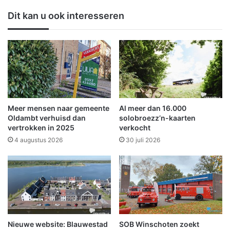
e
i
Dit kan u ook interesseren
J
n
u
t
m
m
b
e
o
t
i
d
n
r
S
u
c
m
Meer mensen naar gemeente
Al meer dan 16.000
h
p
Oldambt verhuisd dan
solobroezz’n-kaarten
e
r
vertrokken in 2025
verkocht
e
a
4 augustus 2026
30 juli 2026
m
k
d
t
a
i
k
j
r
k
i
i
j
n
g
Nieuwe website: Blauwestad
SOB Winschoten zoekt
h