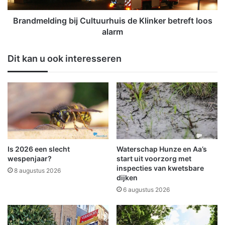
s
d
d
i
Brandmelding bij Cultuurhuis de Klinker betreft loos
e
n
alarm
K
g
l
b
Dit kan u ook interesseren
i
i
n
j
k
C
e
u
r
l
v
t
r
u
i
u
j
r
Is 2026 een slecht
Waterschap Hunze en Aa’s
d
h
wespenjaar?
start uit voorzorg met
a
u
inspecties van kwetsbare
8 augustus 2026
g
dijken
i
a
s
6 augustus 2026
v
d
o
e
n
K