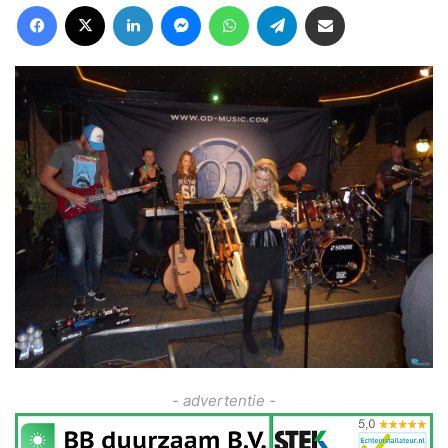
Facebook
X
LinkedIn
Messenger
WhatsApp
Telegram
Deel via Email
- advertentie -