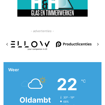
- advertenties -
Weer
22
℃
Oldambt
30º - 19º
68%