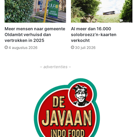
d
l
o
i
f
n
f
k
Meer mensen naar gemeente
Al meer dan 16.000
i
e
Oldambt verhuisd dan
solobroezz’n-kaarten
c
r
vertrokken in 2025
verkocht
i
b
4 augustus 2026
30 juli 2026
e
e
e
t
l
r
– advertenties –
g
e
e
f
o
t
p
l
e
o
n
o
d
s
a
l
a
r