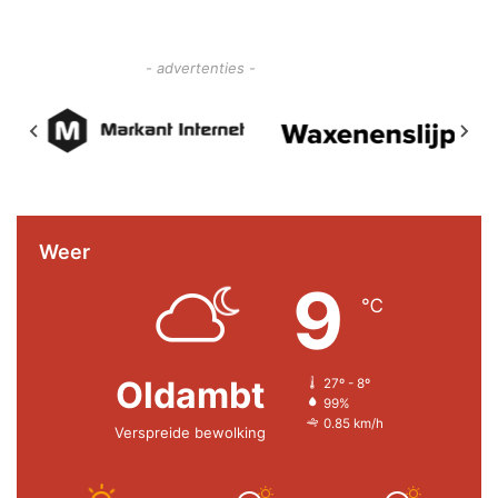
- advertenties -
Weer
9
℃
Oldambt
27º - 8º
99%
0.85 km/h
Verspreide bewolking