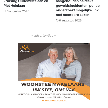
kruising Oudewerfslaan en
aangehouden na reeks
r
Piet Heinlaan
geweldsincidenten; politie
a
onderzoekt mogelijke link
6 augustus 2026
n
met meerdere zaken
s
6 augustus 2026
i
t
i
– advertenties –
n
o
n
t
v
a
n
g
s
t