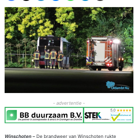
- advertentie -
Winschoten –
De brandweer van Winschoten rukte