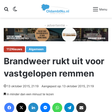
Zoeken
Switch skin
Menu
- advertentie -
112Nieuws
Algemeen
Brandweer rukt uit voor
vastgelopen remmen
13 oktober 2015, 21:19
Aangepast op: 13 oktober 2015, 21:19
In minder dan een minuut te lezen
Facebook
X
LinkedIn
Messenger
WhatsApp
Telegram
Deel via Email