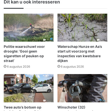
Dit kan u ook interesseren
i
i
n
c
s
s
c
n
h
e
o
e
t
m
e
t
n
2
Politie waarschuwt voor
Waterschap Hunze en Aa’s
e
droogte: ‘Gooi geen
start uit voorzorg met
n
sigaretten of peuken op
inspecties van kwetsbare
straat’
dijken
i
e
6 augustus 2026
6 augustus 2026
u
w
e
F
o
r
d
Twee auto’s botsen op
Winschoter (32)
T