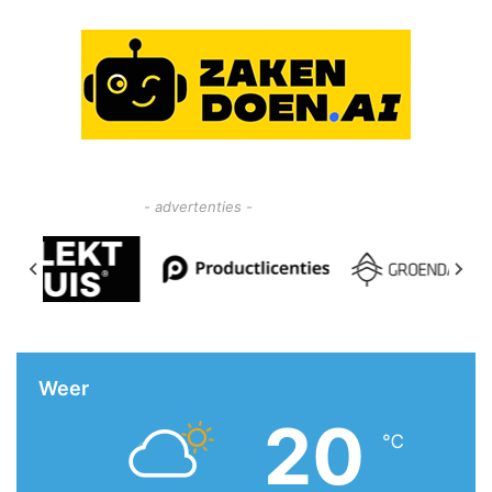
- advertenties -
Weer
20
℃