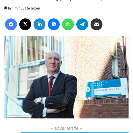
In 1 minuut te lezen
Facebook
X
LinkedIn
Messenger
WhatsApp
Telegram
Deel via Email
- advertentie -