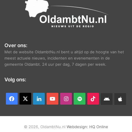
Over ons:
Met de website OldambtNu.nl bent u altijd op de hoogte van het
meest actuele nieuws, incidenten en evenementen in de
gemeente Oldambt. 24 uur per dag, 7 dagen per week.
Volg ons:
Facebook
X
LinkedIn
YouTube
Instagram
Spotify
TikTok
Android
App
app
Ap
© 2026, OldambtNu.nl
Webdesign:
HQ Online