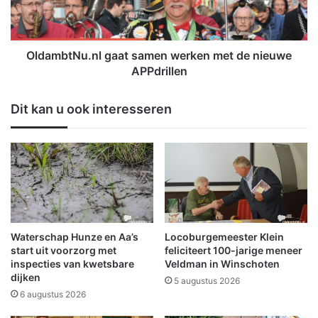
d
t
a
N
g
u
a
.
OldambtNu.nl gaat samen werken met de nieuwe
a
n
APPdrillen
t
l
v
g
Dit kan u ook interesseren
a
a
n
a
d
t
a
s
a
a
g
m
o
e
p
n
d
w
Waterschap Hunze en Aa’s
Locoburgemeester Klein
e
e
start uit voorzorg met
feliciteert 100-jarige meneer
s
r
inspecties van kwetsbare
Veldman in Winschoten
c
dijken
k
5 augustus 2026
h
e
6 augustus 2026
o
n