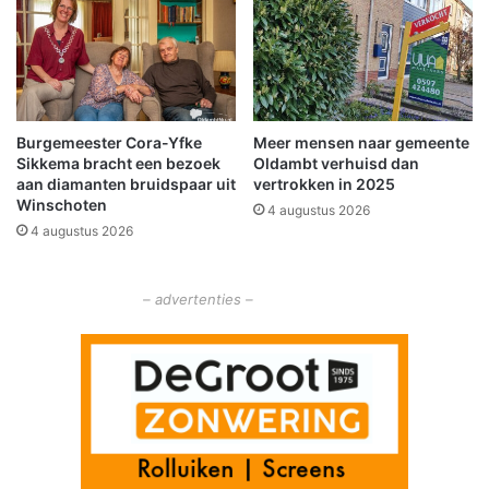
p
m
e
t
d
e
n
Burgemeester Cora-Yfke
Meer mensen naar gemeente
i
Sikkema bracht een bezoek
Oldambt verhuisd dan
e
aan diamanten bruidspaar uit
vertrokken in 2025
u
Winschoten
4 augustus 2026
w
4 augustus 2026
e
A
P
– advertenties –
P
d
r
i
l
l
e
n