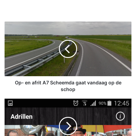
O
p
-
e
n
a
f
r
i
t
Op- en afrit A7 Scheemda gaat vandaag op de
A
schop
7
S
O
c
l
h
d
e
a
e
m
m
b