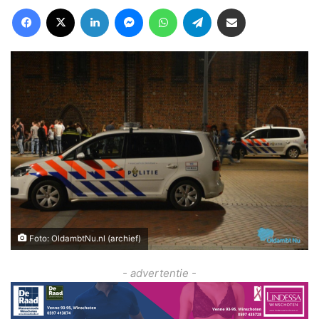
Facebook
X
LinkedIn
Messenger
WhatsApp
Telegram
Deel via Email
Foto: OldambtNu.nl (archief)
- advertentie -