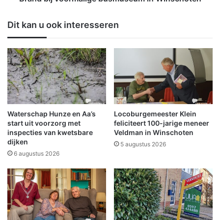
c
o
e
r
Dit kan u ook interesseren
s
m
v
a
o
l
l
i
t
g
i
e
j
b
d
u
e
s
Waterschap Hunze en Aa’s
Locoburgemeester Klein
n
m
start uit voorzorg met
feliciteert 100-jarige meneer
s
u
inspecties van kwetsbare
Veldman in Winschoten
L
dijken
s
5 augustus 2026
o
e
6 augustus 2026
t
u
t
m
o
i
N
n
(
W
J
i