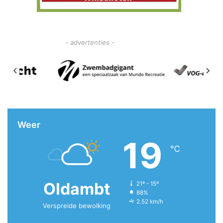
- advertenties -
Weer
19
℃
Oldambt
21º - 15º
88%
2.52 km/h
Verspreide bewolking