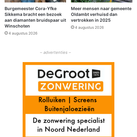
)
n
Burgemeester Cora-Yfke
Meer mensen naar gemeente
K
s
Sikkema bracht een bezoek
Oldambt verhuisd dan
i
c
aan diamanten bruidspaar uit
vertrokken in 2025
n
h
Winschoten
4 augustus 2026
d
o
4 augustus 2026
o
t
o
e
r
n
– advertenties –
a
l
p
i
n
e
s
k
i
ë
n