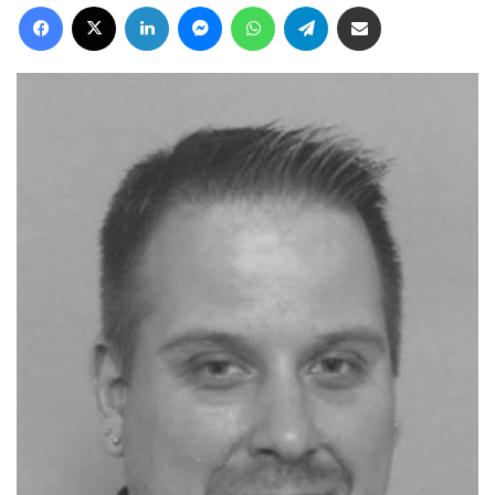
Facebook
X
LinkedIn
Messenger
WhatsApp
Telegram
Deel via Email