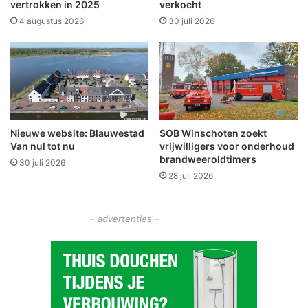
o
'
vertrokken in 2025
verkocht
n
o
4 augustus 2026
30 juli 2026
i
m
n
k
g
l
e
e
n
e
a
d
a
s
n
Nieuwe website: Blauwestad
SOB Winschoten zoekt
c
Van nul tot nu
vrijwilligers voor onderhoud
4
e
brandweeroldtimers
3
n
30 juli 2026
p
28 juli 2026
e
a
'
r
m
t
– advertenties –
e
i
t
j
l
e
e
n
e
r
l