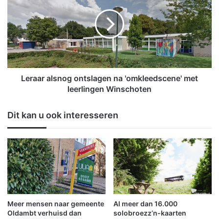
i
r
n
a
g
a
W
r
m
a
o
l
i
s
n
n
Leraar alsnog ontslagen na 'omkleedscene' met
N
o
leerlingen Winschoten
o
g
o
o
Dit kan u ook interesseren
r
n
d
t
e
s
n
l
O
a
o
g
s
e
t
n
G
n
Meer mensen naar gemeente
Al meer dan 16.000
r
a
Oldambt verhuisd dan
solobroezz’n-kaarten