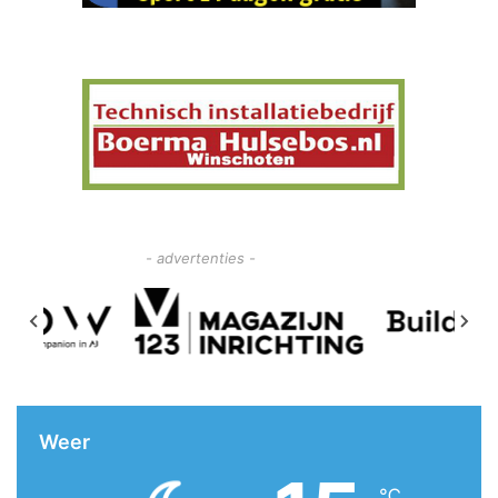
- advertenties -
Weer
℃