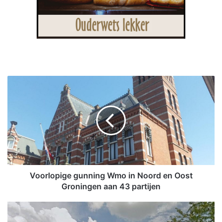
V
o
o
r
l
o
p
i
g
e
Voorlopige gunning Wmo in Noord en Oost
g
Groningen aan 43 partijen
u
n
L
n
e