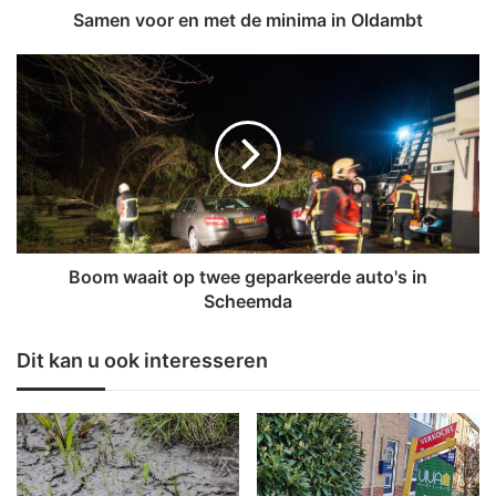
e
Samen voor en met de minima in Oldambt
n
m
B
e
o
t
o
d
m
e
w
m
a
i
a
n
i
i
t
m
o
Boom waait op twee geparkeerde auto's in
a
p
Scheemda
i
t
n
w
Dit kan u ook interesseren
O
e
l
e
d
g
a
e
m
p
b
a