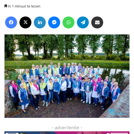
In 1 minuut te lezen
Facebook
X
LinkedIn
Messenger
WhatsApp
Telegram
Deel via Email
- advertentie -