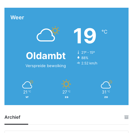
Weer
19
℃
Oldambt
21º - 15º
88%
2.52 km/h
Verspreide bewolking
21
27
31
℃
℃
℃
vr
za
zo
Archief