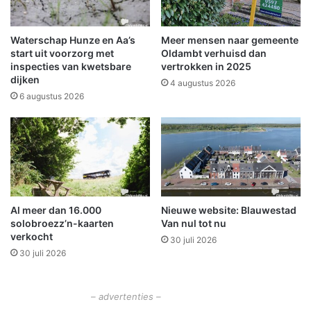
t
r
k
e
Waterschap Hunze en Aa’s
Meer mensen naar gemeente
e
start uit voorzorg met
Oldambt verhuisd dan
r
inspecties van kwetsbare
vertrokken in 2025
dijken
d
4 augustus 2026
e
6 augustus 2026
a
u
t
o
'
s
i
Al meer dan 16.000
Nieuwe website: Blauwestad
n
solobroezz’n-kaarten
Van nul tot nu
S
verkocht
30 juli 2026
c
30 juli 2026
h
e
e
– advertenties –
m