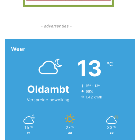
- advertenties -
Weer
13
℃
Oldambt
15º - 13º
99%
1.42 km/h
Verspreide bewolking
15
27
33
℃
℃
℃
vr
za
zo