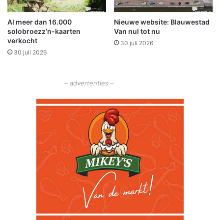
e
d
r
e
Al meer dan 16.000
Nieuwe website: Blauwestad
A
solobroezz’n-kaarten
Van nul tot nu
7
verkocht
30 juli 2026
b
30 juli 2026
i
j
B
– advertenties –
e
e
r
t
a