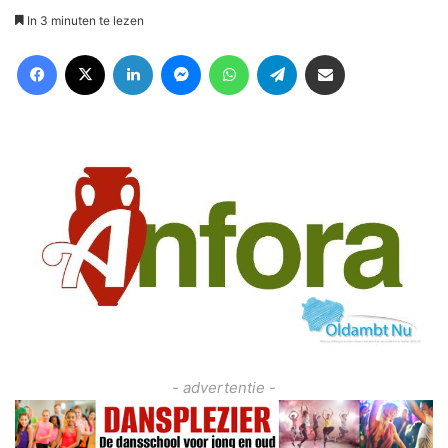
In 3 minuten te lezen
Facebook
X
LinkedIn
Messenger
WhatsApp
Telegram
Deel via Email
- advertentie -