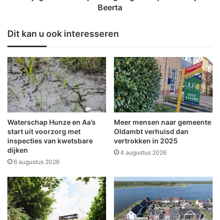
r
e
Beerta
b
n
o
b
Dit kan u ook interesseren
o
i
r
j
t
e
s
r
p
n
o
s
o
t
r
i
b
g
Waterschap Hunze en Aa’s
Meer mensen naar gemeente
r
o
start uit voorzorg met
Oldambt verhuisd dan
u
n
inspecties van kwetsbare
vertrokken in 2025
g
dijken
g
4 augustus 2026
i
e
6 augustus 2026
n
l
W
u
e
k
e
o
n
p