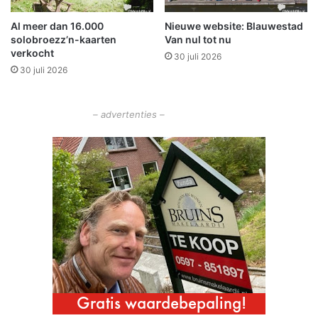
d
Al meer dan 16.000
Nieuwe website: Blauwestad
s
solobroezz’n-kaarten
Van nul tot nu
t
verkocht
30 juli 2026
o
30 juli 2026
f
i
n
– advertenties –
W
i
n
s
c
h
o
t
e
n