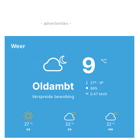
- advertenties -
Weer
9
℃
Oldambt
27º - 9º
99%
0.47 km/h
Verspreide bewolking
27
32
22
℃
℃
℃
za
zo
ma