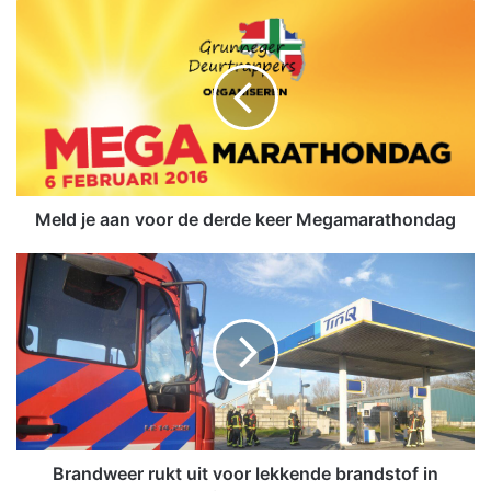
M
e
l
d
j
e
a
a
n
v
Meld je aan voor de derde keer Megamarathondag
o
o
B
r
r
d
a
e
n
d
d
e
w
r
e
d
e
e
r
k
r
Brandweer rukt uit voor lekkende brandstof in