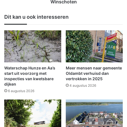
e
u
Winschoten
e
k
r
t
Dit kan u ook interesseren
M
u
e
i
g
t
a
v
m
o
a
o
r
r
a
l
t
e
Waterschap Hunze en Aa’s
Meer mensen naar gemeente
h
k
start uit voorzorg met
Oldambt verhuisd dan
o
k
inspecties van kwetsbare
vertrokken in 2025
n
dijken
e
4 augustus 2026
d
n
6 augustus 2026
a
d
g
e
b
r
a
n