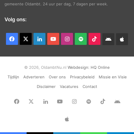
gemeente Oldambt. 24 uur per dag, 7 dagen per week.
Volg ons:
Facebook
X
LinkedIn
YouTube
Instagram
Spotify
TikTok
Android
App
app
Ap
© 2026, OldambtNu.nl
Webdesign:
HQ Online
Tijdlijn
Adverteren
Over ons
Privacybeleid
Missie en Visie
Disclaimer
Vacatures
Contact
Facebook
X
LinkedIn
YouTube
Instagram
Spotify
TikTok
Andr
app
Apple
App