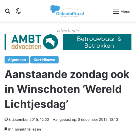
Zoeken
Switch skin
Menu
- advertentie -
Algemeen
Kort Nieuws
Aanstaande zondag ook
in Winschoten ‘Wereld
Lichtjesdag’
8 december 2015, 12:02
Aangepast op: 8 december 2015, 18:13
In 1 minuut te lezen