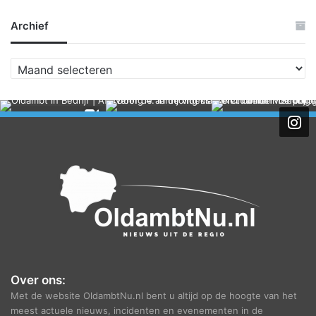
Archief
A
r
c
h
i
e
f
Over ons:
Met de website OldambtNu.nl bent u altijd op de hoogte van het
meest actuele nieuws, incidenten en evenementen in de