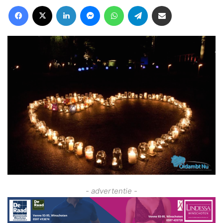
Facebook
X
LinkedIn
Messenger
WhatsApp
Telegram
Deel via Email
- advertentie -