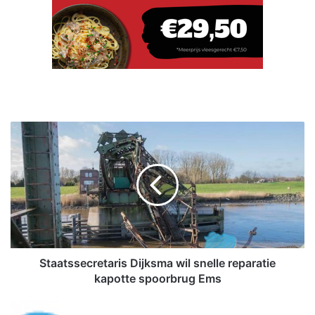
S
t
a
a
t
s
s
e
c
r
Staatssecretaris Dijksma wil snelle reparatie
e
kapotte spoorbrug Ems
t
a
S