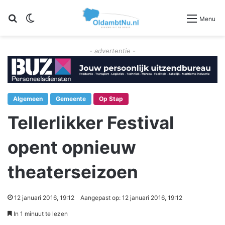
Zoeken
Switch skin
Menu
- advertentie -
Algemeen
Gemeente
Op Stap
Tellerlikker Festival
opent opnieuw
theaterseizoen
12 januari 2016, 19:12
Aangepast op: 12 januari 2016, 19:12
In 1 minuut te lezen