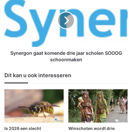
r
y
i
n
s
e
D
r
i
g
j
o
k
n
s
g
m
a
Synergon gaat komende drie jaar scholen SOOOG
a
a
schoonmaken
w
t
i
k
Dit kan u ook interesseren
l
o
s
m
n
e
e
n
l
d
l
e
e
d
r
r
e
i
Is 2026 een slecht
Winschoten wordt drie