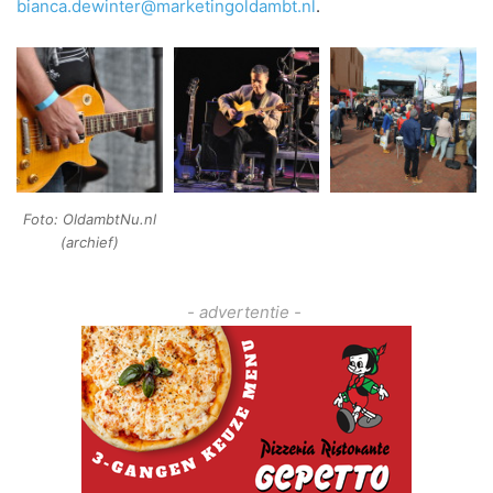
bianca.dewinter@marketingoldambt.nl
.
Foto: OldambtNu.nl
(archief)
- advertentie -