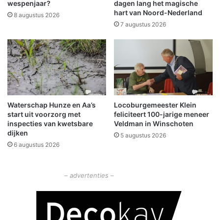
p
e
wespenjaar?
dagen lang het magische
a
j
hart van Noord-Nederland
8 augustus 2026
r
a
7 augustus 2026
a
a
t
r
i
s
e
c
k
h
a
o
p
l
o
Waterschap Hunze en Aa’s
Locoburgemeester Klein
e
start uit voorzorg met
feliciteert 100-jarige meneer
t
n
inspecties van kwetsbare
Veldman in Winschoten
t
S
dijken
e
5 augustus 2026
O
6 augustus 2026
s
O
p
O
o
G
– advertenties –
o
s
r
c
b
h
r
o
u
o