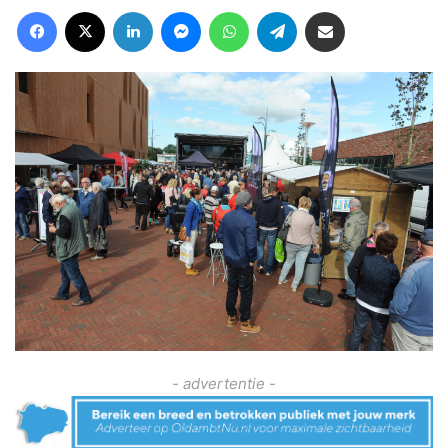
Facebook
X
LinkedIn
Messenger
WhatsApp
Telegram
Deel via Email
- advertentie -