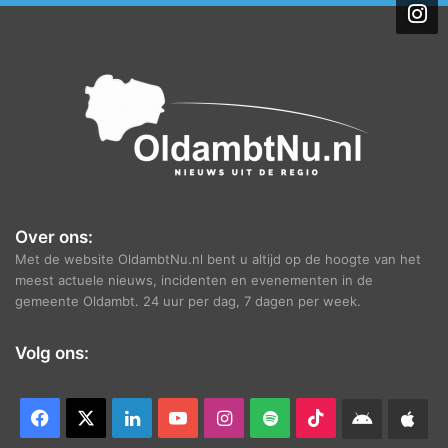
i
e
f
Over ons:
Met de website OldambtNu.nl bent u altijd op de hoogte van het
meest actuele nieuws, incidenten en evenementen in de
gemeente Oldambt. 24 uur per dag, 7 dagen per week.
Volg ons:
Facebook
X
LinkedIn
YouTube
Instagram
Spotify
TikTok
Android
App