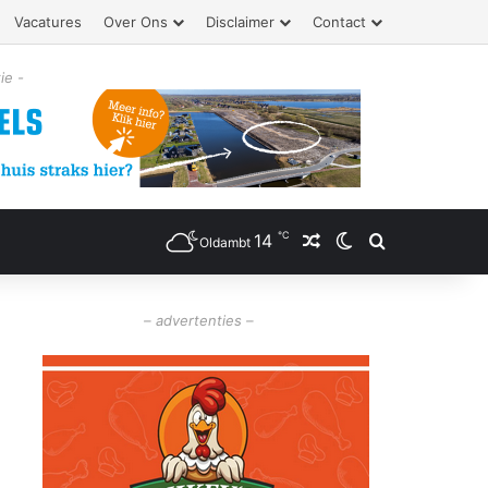
Vacatures
Over Ons
Disclaimer
Contact
ie -
℃
14
Willekeurig artikel
Switch skin
Zoeken
Oldambt
– advertenties –