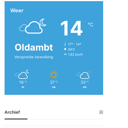
Weer
14
℃
Oldambt
17º - 14º
94%
1.82 km/h
Verspreide bewolking
16
27
33
℃
℃
℃
vr
za
zo
Archief