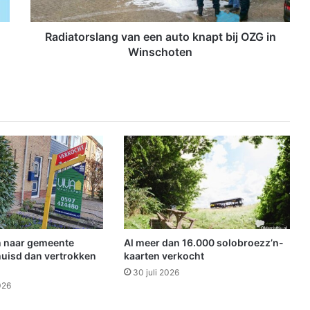
r
s
l
Radiatorslang van een auto knapt bij OZG in
a
Winschoten
n
g
v
a
n
e
e
n
a
u
t
o
k
 naar gemeente
Al meer dan 16.000 solobroezz’n-
n
uisd dan vertrokken
kaarten verkocht
a
30 juli 2026
p
026
t