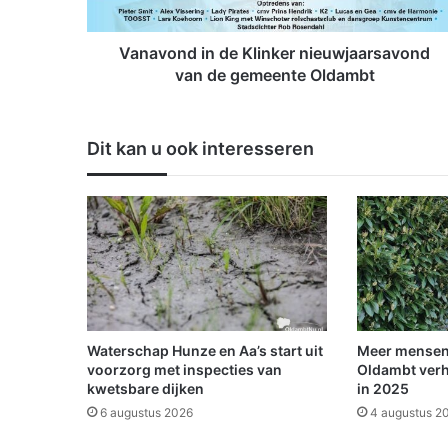
d
i
n
Vanavond in de Klinker nieuwjaarsavond
d
van de gemeente Oldambt
e
K
l
Dit kan u ook interesseren
i
n
k
e
r
n
i
e
u
w
Waterschap Hunze en Aa’s start uit
Meer mensen
j
voorzorg met inspecties van
Oldambt verh
a
kwetsbare dijken
in 2025
a
6 augustus 2026
4 augustus 2
r