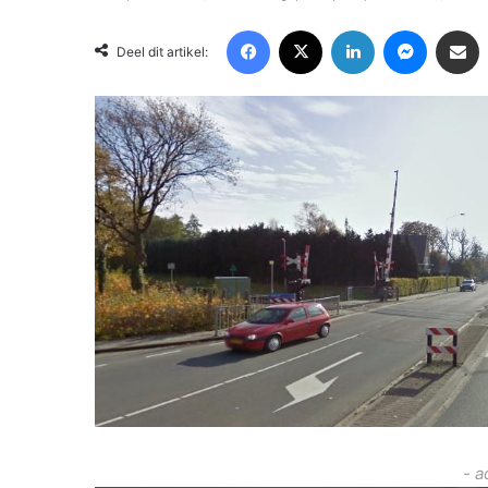
Facebook
X
LinkedIn
Messenger
Deel via Email
Deel dit artikel:
- a