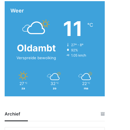
Weer
11
℃
Oldambt
27º - 8º
92%
1.05 km/h
Verspreide bewolking
27
32
22
℃
℃
℃
za
zo
ma
Archief