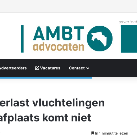
- advertent
Adverteerders
Vacatures
Contact
erlast vluchtelingen
fplaats komt niet
7
In 1 minuut te lezen