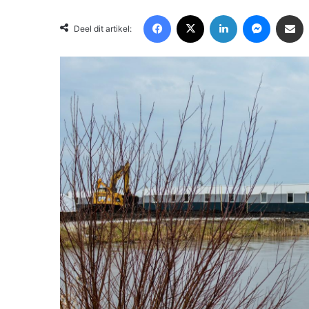
Facebook
X
LinkedIn
Messenger
Deel via Email
Deel dit artikel: