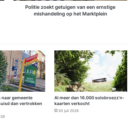
o
e
Politie zoekt getuigen van een ernstige
k
mishandeling op het Marktplein
t
g
e
t
u
i
g
e
n
v
a
n
e
 naar gemeente
Al meer dan 16.000 solobroezz’n-
e
uisd dan vertrokken
kaarten verkocht
n
30 juli 2026
e
026
r
n
s