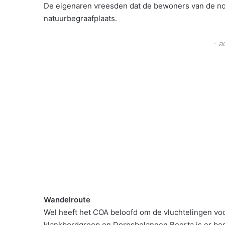
De eigenaren vreesden dat de bewoners van de no
natuurbegraafplaats.
- a
Wandelroute
Wel heeft het COA beloofd om de vluchtelingen voor
klankbordgroep en Dorpsbelangen Beerta is er bes