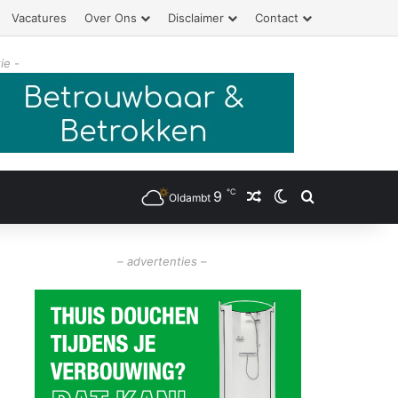
Vacatures
Over Ons
Disclaimer
Contact
ie -
℃
9
Willekeurig artikel
Switch skin
Zoeken
Oldambt
– advertenties –