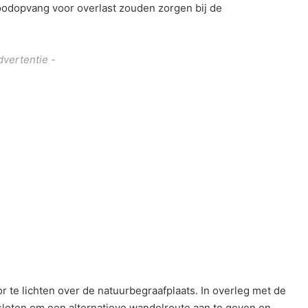
odopvang voor overlast zouden zorgen bij de
dvertentie -
 te lichten over de natuurbegraafplaats. In overleg met de
loten om een alternatieve wandelroute aan te geven en