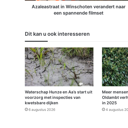
r
a
Azaleastraat in Winschoten verandert naar
a
een spannende filmset
t
i
n
Dit kan u ook interesseren
W
i
n
s
c
h
o
t
e
n
Waterschap Hunze en Aa’s start uit
Meer mensen
v
voorzorg met inspecties van
Oldambt verh
e
kwetsbare dijken
in 2025
r
6 augustus 2026
4 augustus 2
a
n
d