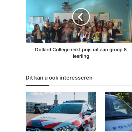
l
l
a
r
d
C
o
l
Dollard College reikt prijs uit aan groep 8
l
leerling
e
g
e
Dit kan u ook interesseren
r
e
i
k
t
p
r
i
j