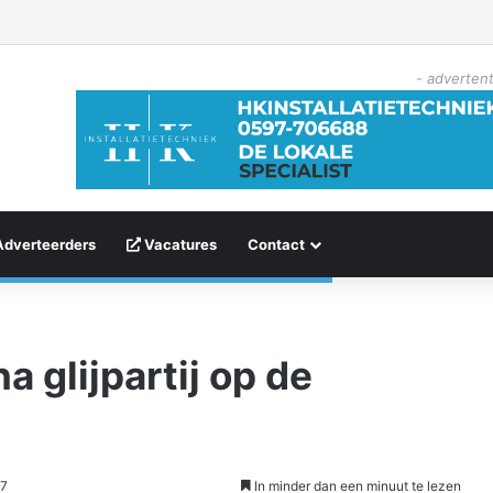
- advertent
Adverteerders
Vacatures
Contact
a glijpartij op de
57
In minder dan een minuut te lezen