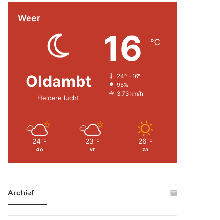
Weer
16
℃
Oldambt
24º - 16º
95%
3.73 km/h
Heldere lucht
24
23
26
℃
℃
℃
do
vr
za
Archief