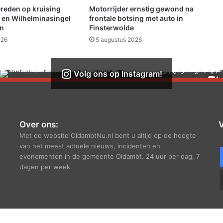
o
ereden op kruising
Motorrijder ernstig gewond na
p
 en Wilhelminasingel
frontale botsing met auto in
d
en
Finsterwolde
e
026
5 augustus 2026
v
e
r
Volg ons op Instagram!
t
r
o
u
w
Over ons:
V
d
Met de website OldambtNu.nl bent u altijd op de hoogte
e
van het meest actuele nieuws, incidenten en
p
evenementen in de gemeente Oldambt. 24 uur per dag, 7
l
dagen per week.
e
k