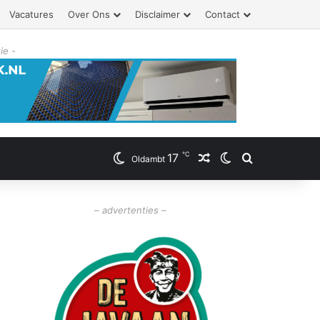
Vacatures
Over Ons
Disclaimer
Contact
ie -
℃
17
Willekeurig artikel
Switch skin
Zoeken
Oldambt
– advertenties –