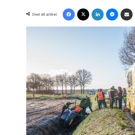
Facebook
X
LinkedIn
Messenger
Deel via Email
Deel dit artikel: