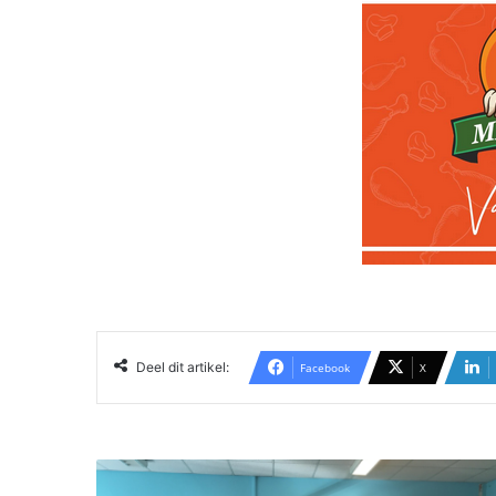
Deel dit artikel:
Facebook
X
D
o