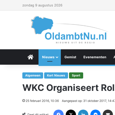
zondag 9 augustus 2026
Menu Item
Nieuws
Gemist
Evenementen
Algemeen
Kort Nieuws
Sport
WKC Organiseert Roll
25 februari 2016, 10:36
Aangepast op: 31 oktober 2017, 14:4
Facebook
X
LinkedIn
Messenger
Deel via Email
Deel dit artikel: