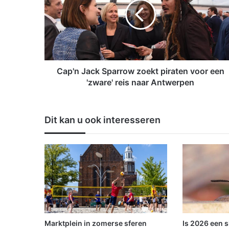
'
n
J
a
c
k
S
Cap'n Jack Sparrow zoekt piraten voor een
p
'zware' reis naar Antwerpen
a
r
r
Dit kan u ook interesseren
o
w
z
o
e
k
t
p
i
r
Marktplein in zomerse sferen
Is 2026 een 