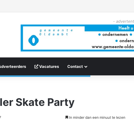
- advertent
Adverteerders
Vacatures
Contact
er Skate Party
7
In minder dan een minuut te lezen