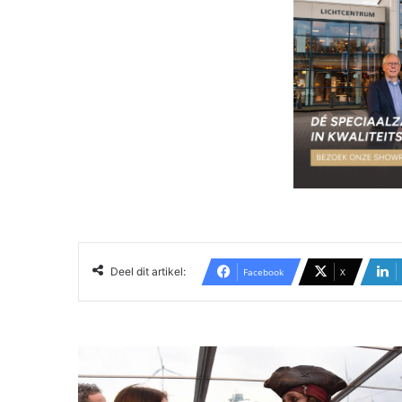
Deel dit artikel:
Facebook
X
C
a
p