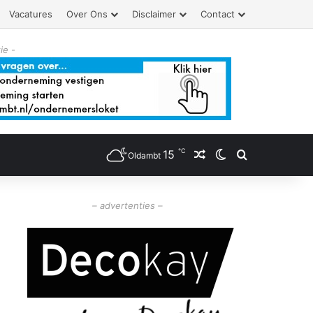
Vacatures
Over Ons
Disclaimer
Contact
ie -
℃
15
Willekeurig artikel
Switch skin
Zoeken
Oldambt
– advertenties –