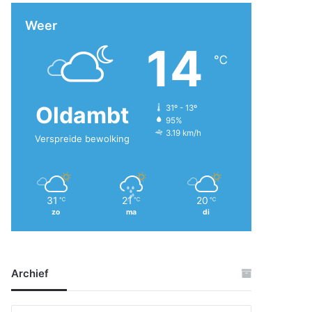
Weer
14
℃
Oldambt
31º - 13º
95%
3.19 km/h
Verspreide bewolking
31
21
20
℃
℃
℃
zo
ma
di
Archief