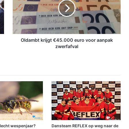
a
m
b
t
k
r
i
Oldambt krijgt €45.000 euro voor aanpak
j
zwerfafval
g
t
€
4
5
.
0
0
0
e
u
r
o
slecht wespenjaar?
Dansteam REFLEX op weg naar de