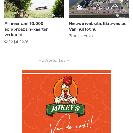
g
e
1
n
9
v
Al meer dan 16.000
Nieuwe website: Blauwestad
m
e
solobroezz’n-kaarten
Van nul tot nu
a
r
verkocht
a
30 juli 2026
b
30 juli 2026
r
e
t
t
e
– advertenties –
r
d