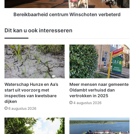
s
a
h
a
o
r
Bereikbaarheid centrum Winschoten verbeterd
u
h
d
e
Dit kan u ook interesseren
t
i
O
d
p
c
e
e
n
n
D
t
a
r
g
u
o
m
Waterschap Hunze en Aa’s
Meer mensen naar gemeente
p
W
start uit voorzorg met
Oldambt verhuisd dan
z
i
inspecties van kwetsbare
vertrokken in 2025
a
dijken
n
4 augustus 2026
t
s
6 augustus 2026
e
c
r
h
d
o
a
t