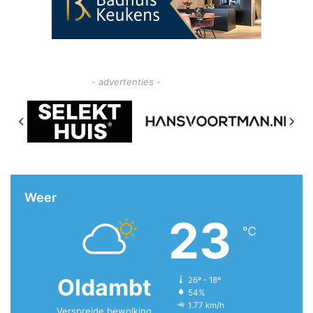
- advertenties -
Weer
23
℃
Oldambt
26º - 18º
54%
1.77 km/h
Verspreide bewolking