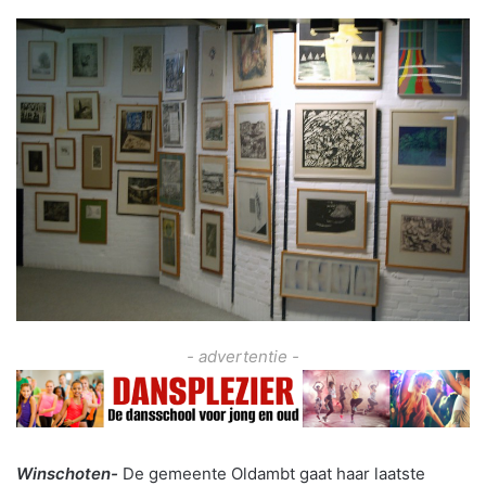
- advertentie -
Winschoten-
De gemeente Oldambt gaat haar laatste