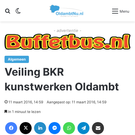
Zoeken
Switch skin
Menu
- advertentie -
Algemeen
Veiling BKR
kunstwerken Oldambt
11 maart 2016, 14:59
Aangepast op: 11 maart 2016, 14:59
In 1 minuut te lezen
Facebook
X
LinkedIn
Messenger
WhatsApp
Telegram
Deel via Email