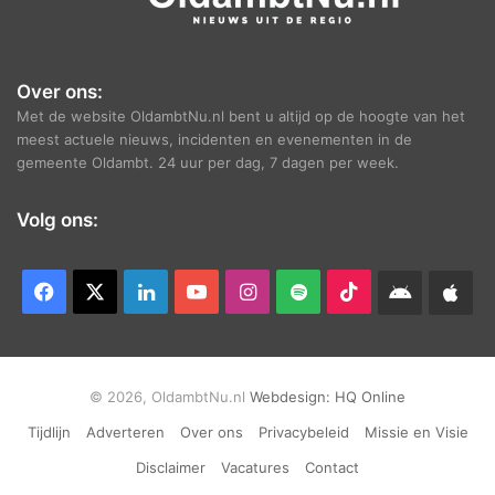
Over ons:
Met de website OldambtNu.nl bent u altijd op de hoogte van het
meest actuele nieuws, incidenten en evenementen in de
gemeente Oldambt. 24 uur per dag, 7 dagen per week.
Volg ons:
Facebook
X
LinkedIn
YouTube
Instagram
Spotify
TikTok
Android
App
app
Ap
© 2026, OldambtNu.nl
Webdesign:
HQ Online
Tijdlijn
Adverteren
Over ons
Privacybeleid
Missie en Visie
Disclaimer
Vacatures
Contact