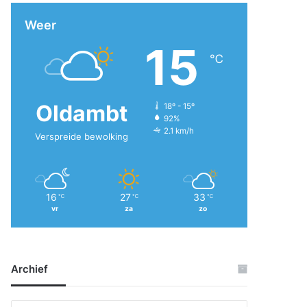
Weer
15
℃
Oldambt
18º - 15º
92%
2.1 km/h
Verspreide bewolking
16
27
33
℃
℃
℃
vr
za
zo
Archief