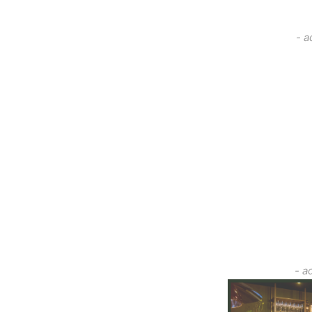
- a
- a