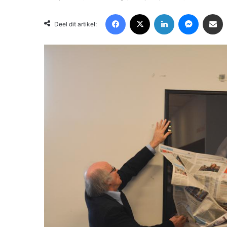
Facebook
X
LinkedIn
Messenger
Deel via Email
Deel dit artikel: