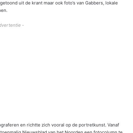
 getoond uit de krant maar ook foto’s van Gabbers, lokale
nen.
dvertentie -
raferen en richtte zich vooral op de portretkunst. Vanaf
t toenmalig Nieuwsblad van het Noorden een fotocolumn te