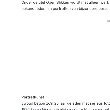
Onder de titel Ogen Blikken wordt niet alleen werk
bekendheden, en portretten van bijzondere perso
- a
Portretkunst
Ewoud begon zo’n 25 jaar geleden met serieus fotog
1994 kreeg hij de wekelijkse opdracht om voor he