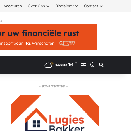
Vacatures
Over Ons
Disclaimer
Contact
ie -
℃
16
Willekeurig artikel
Switch skin
Zoeken
Oldambt
– advertenties –