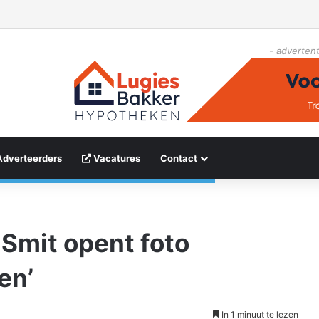
- advertent
Adverteerders
Vacatures
Contact
Smit opent foto
en’
In 1 minuut te lezen