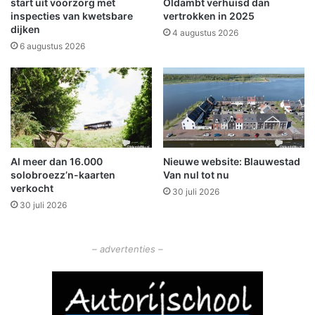
o
start uit voorzorg met
Oldambt verhuisd dan
o
p
inspecties van kwetsbare
vertrokken in 2025
p
dijken
P
4 augustus 2026
A
h
6 augustus 2026
7
a
b
f
i
f
j
-
S
g
c
e
h
b
Al meer dan 16.000
Nieuwe website: Blauwestad
e
o
solobroezz’n-kaarten
Van nul tot nu
e
u
verkocht
m
30 juli 2026
w
30 juli 2026
d
v
a
o
o
– advertenties –
r
o
n
t
w