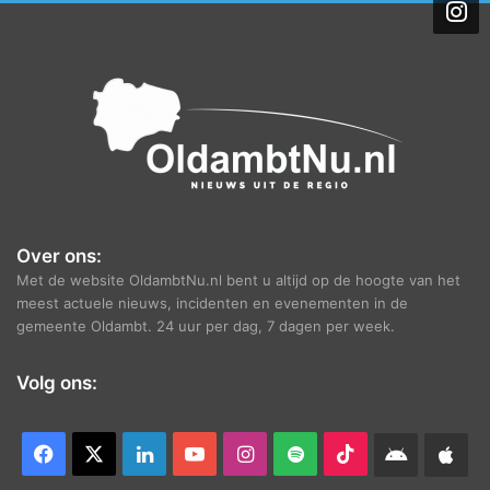
i
e
f
Over ons:
Met de website OldambtNu.nl bent u altijd op de hoogte van het
meest actuele nieuws, incidenten en evenementen in de
gemeente Oldambt. 24 uur per dag, 7 dagen per week.
Volg ons:
Facebook
X
LinkedIn
YouTube
Instagram
Spotify
TikTok
Android
App