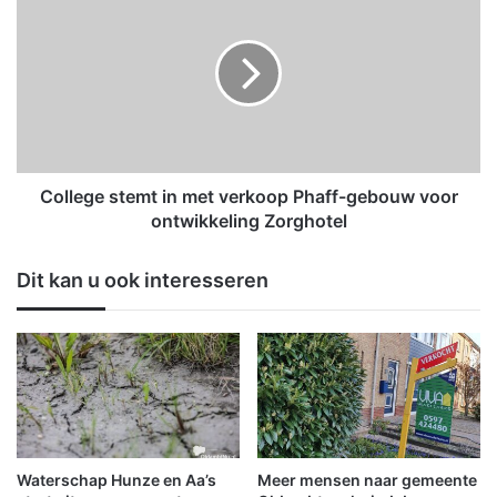
o
o
n
l
t
l
r
e
o
g
l
e
e
s
e
t
r
e
College stemt in met verkoop Phaff-gebouw voor
t
m
ontwikkeling Zorghotel
v
t
r
i
Dit kan u ook interesseren
a
n
c
m
h
e
t
t
w
v
a
e
g
r
e
k
n
o
Waterschap Hunze en Aa’s
Meer mensen naar gemeente
s