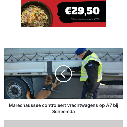
M
a
r
e
c
h
a
u
s
s
Marechaussee controleert vrachtwagens op A7 bij
e
Scheemda
e
c
C