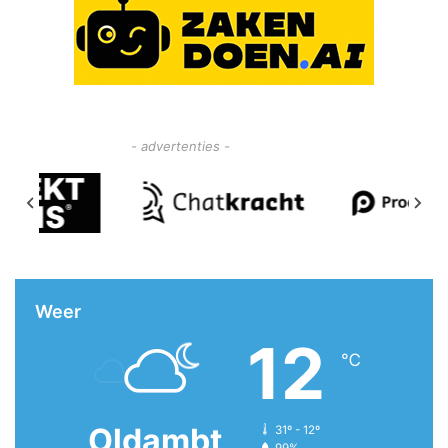
- advertenties -
Weer
12
℃
Oldambt
31º - 12º
99%