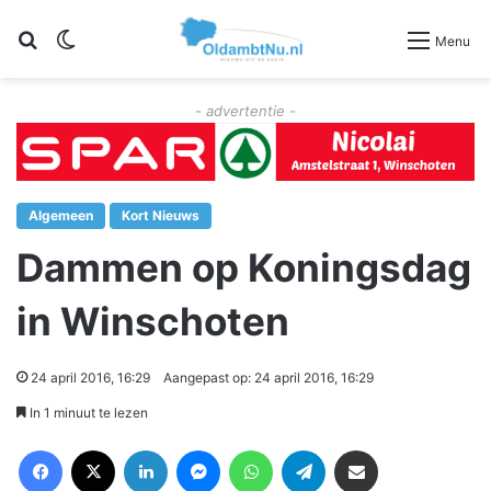
Zoeken
Switch skin
Menu
- advertentie -
Algemeen
Kort Nieuws
Dammen op Koningsdag
in Winschoten
24 april 2016, 16:29
Aangepast op: 24 april 2016, 16:29
In 1 minuut te lezen
Facebook
X
LinkedIn
Messenger
WhatsApp
Telegram
Deel via Email