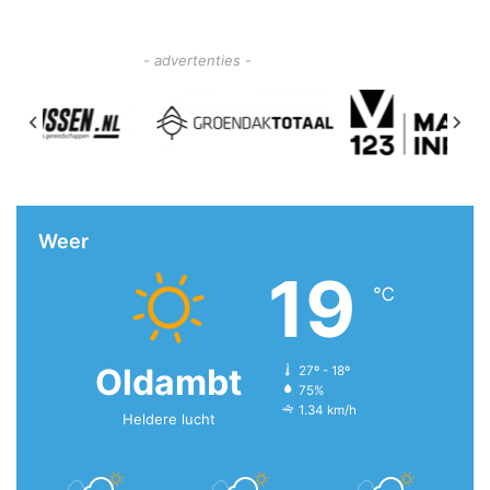
- advertenties -
Weer
19
℃
Oldambt
27º - 18º
75%
1.34 km/h
Heldere lucht