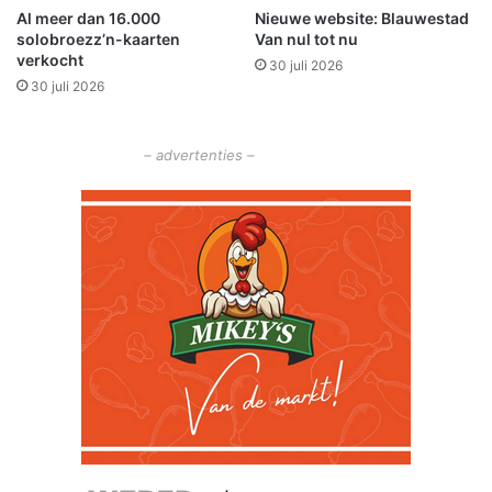
Al meer dan 16.000
Nieuwe website: Blauwestad
n
solobroezz’n-kaarten
Van nul tot nu
d
verkocht
30 juli 2026
30 juli 2026
– advertenties –