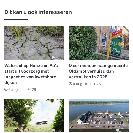
r
s
e
t
Dit kan u ook interesseren
e
e
n
n
h
p
a
l
r
a
t
a
v
t
e
s
r
e
Waterschap Hunze en Aa’s
Meer mensen naar gemeente
w
n
start uit voorzorg met
Oldambt verhuisd dan
a
z
inspecties van kwetsbare
vertrokken in 2025
r
dijken
i
4 augustus 2026
m
c
6 augustus 2026
e
h
n
v
d
o
e
o
a
r
v
N
o
K