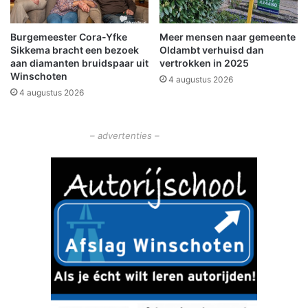
e
n
Burgemeester Cora-Yfke
Meer mensen naar gemeente
h
Sikkema bracht een bezoek
Oldambt verhuisd dan
e
aan diamanten bruidspaar uit
vertrokken in 2025
r
Winschoten
4 augustus 2026
d
4 augustus 2026
e
n
k
– advertenties –
i
n
g