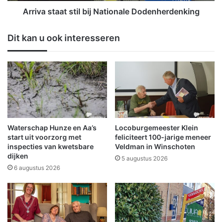
a
e
a
Arriva staat stil bij Nationale Dodenherdenking
n
t
V
s
Dit kan u ook interesseren
i
t
r
i
o
l
l
b
S
i
c
j
h
N
e
a
e
t
Waterschap Hunze en Aa’s
Locoburgemeester Klein
m
i
start uit voorzorg met
feliciteert 100-jarige meneer
d
o
inspecties van kwetsbare
Veldman in Winschoten
dijken
a
n
5 augustus 2026
a
6 augustus 2026
l
e
D
o
d