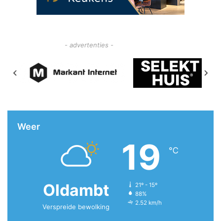
- advertenties -
Weer
19
℃
Oldambt
21º - 15º
88%
2.52 km/h
Verspreide bewolking