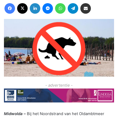
Facebook
X
LinkedIn
Messenger
WhatsApp
Telegram
Deel via Email
- advertentie -
Midwolda –
Bij het Noordstrand van het Oldambtmeer