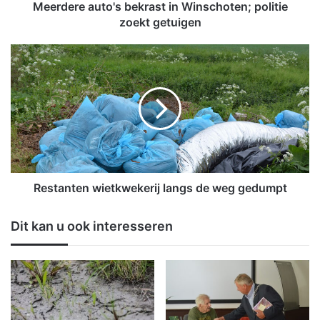
u
Meerdere auto's bekrast in Winschoten; politie
t
zoekt getuigen
o
'
R
s
e
b
s
e
t
k
a
r
n
a
t
s
e
t
n
i
w
Restanten wietkwekerij langs de weg gedumpt
n
i
W
e
Dit kan u ook interesseren
i
t
n
k
s
w
c
e
h
k
o
e