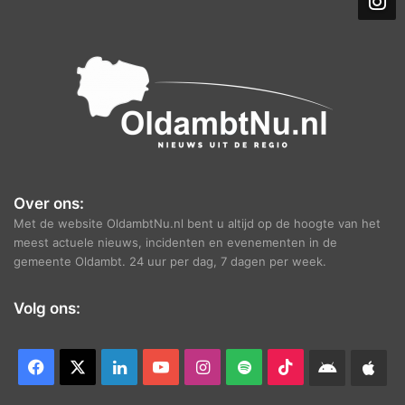
i
e
f
Over ons:
Met de website OldambtNu.nl bent u altijd op de hoogte van het
meest actuele nieuws, incidenten en evenementen in de
gemeente Oldambt. 24 uur per dag, 7 dagen per week.
Volg ons:
Facebook
X
LinkedIn
YouTube
Instagram
Spotify
TikTok
Android
App
app
Ap