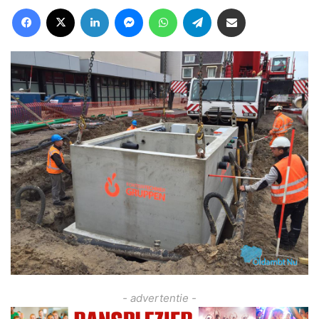
Facebook
X
LinkedIn
Messenger
WhatsApp
Telegram
Deel via Email
- advertentie -