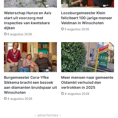
t
r
e
i
n
j
Waterschap Hunze en Aa’s
Locoburgemeester Klein
;
l
start uit voorzorg met
feliciteert 100-jarige meneer
p
a
inspecties van kwetsbare
Veldman in Winschoten
o
dijken
n
5 augustus 2026
l
g
6 augustus 2026
i
s
t
d
i
e
e
w
z
e
o
g
e
g
Burgemeester Cora-Yfke
Meer mensen naar gemeente
k
e
Sikkema bracht een bezoek
Oldambt verhuisd dan
t
d
aan diamanten bruidspaar uit
vertrokken in 2025
g
u
Winschoten
4 augustus 2026
e
m
4 augustus 2026
t
p
u
t
i
– advertenties –
g