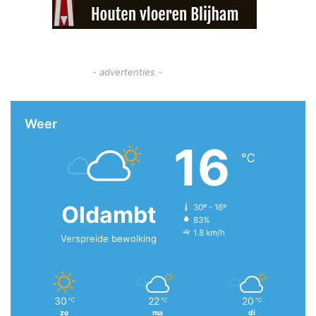
- advertenties -
Weer
16
℃
Oldambt
30º - 16º
83%
1.8 km/h
Verspreide bewolking
30
22
20
℃
℃
℃
zo
ma
di