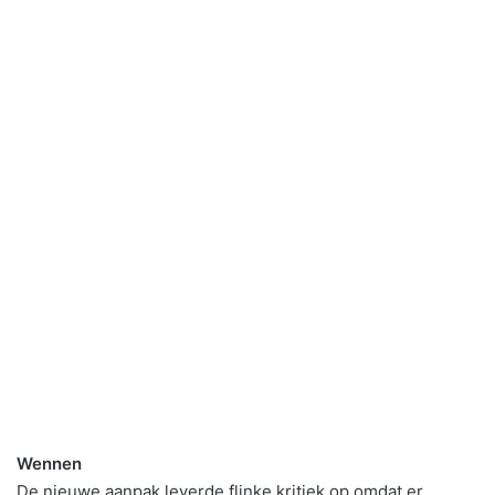
Wennen
De nieuwe aanpak leverde flinke kritiek op omdat er