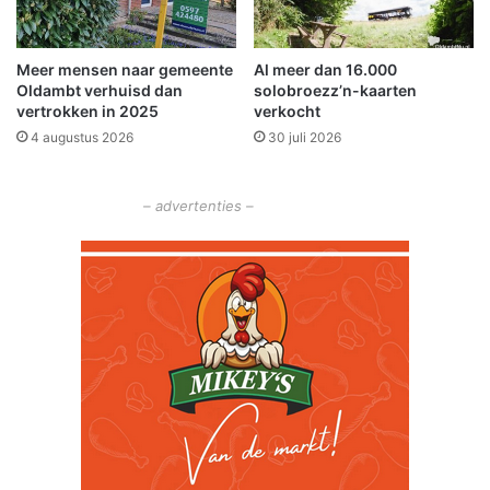
s
d
!
p
o
Meer mensen naar gemeente
Al meer dan 16.000
l
Oldambt verhuisd dan
solobroezz’n-kaarten
d
vertrokken in 2025
verkocht
e
4 augustus 2026
30 juli 2026
r
– advertenties –