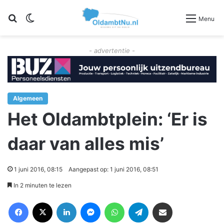
Zoeken
Switch skin
Menu
- advertentie -
Algemeen
Het Oldambtplein: ‘Er is
daar van alles mis’
1 juni 2016, 08:15
Aangepast op: 1 juni 2016, 08:51
In 2 minuten te lezen
Facebook
X
LinkedIn
Messenger
WhatsApp
Telegram
Deel via Email