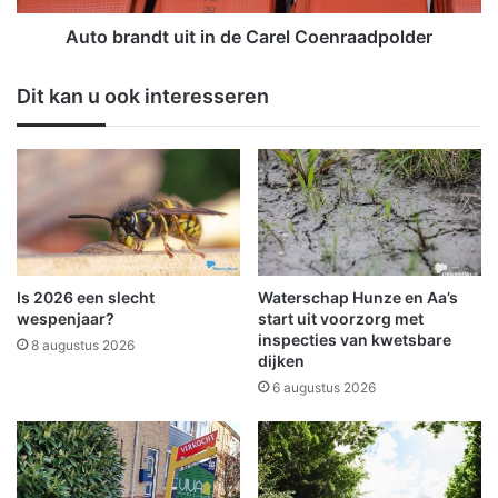
l
d
a
t
Auto brandt uit in de Carel Coenraadpolder
r
u
d
i
Dit kan u ook interesseren
C
t
o
i
l
n
l
d
e
e
g
C
e
a
g
r
r
e
Is 2026 een slecht
Waterschap Hunze en Aa’s
o
l
wespenjaar?
start uit voorzorg met
o
C
inspecties van kwetsbare
8 augustus 2026
dijken
t
o
s
e
6 augustus 2026
u
n
c
r
c
a
e
a