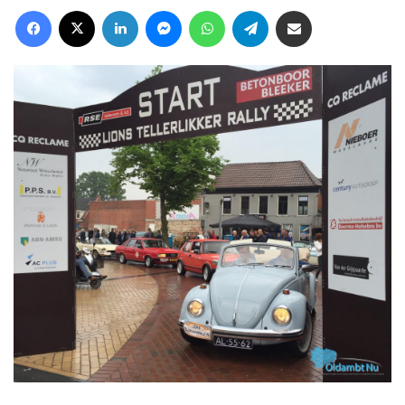
Facebook
X
LinkedIn
Messenger
WhatsApp
Telegram
Deel via Email