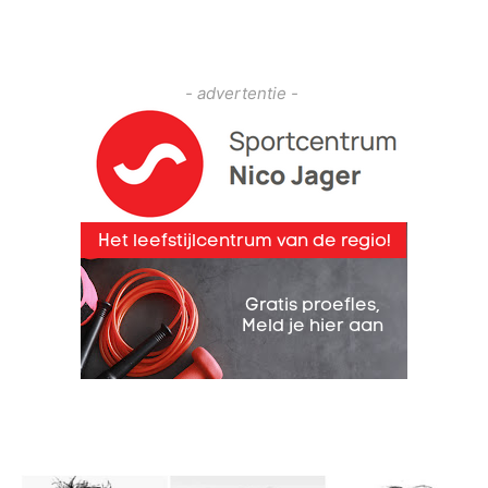
- advertentie -
M