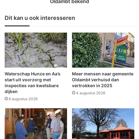
v
Oldambt bekend
r
a
i
l
Dit kan u ook interesseren
s
l
t
e
e
n
n
t
i
e
n
l
G
e
r
f
o
o
Waterschap Hunze en Aa’s
Meer mensen naar gemeente
n
o
start uit voorzorg met
Oldambt verhuisd dan
i
n
inspecties van kwetsbare
vertrokken in 2025
n
dijken
g
4 augustus 2026
g
e
6 augustus 2026
e
s
n
p
o
r
n
e
d
k
e
k