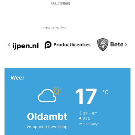
- advertenties -
Weer
17
℃
Oldambt
21º - 16º
84%
3.35 km/h
Verspreide bewolking