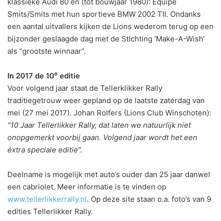
klassieke Audi 80 en (tot bouwjaar 1980): Equipe
Smits/Smits met hun sportieve BMW 2002 TII. Ondanks
een aantal uitvallers kijken de Lions wederom terug op een
bijzonder geslaagde dag met de Stichting ‘Make-A-Wish’
als “grootste winnaar”.
e
In 2017 de 10
editie
Voor volgend jaar staat de Tellerklikker Rally
traditiegetrouw weer gepland op de laatste zaterdag van
mei (27 mei 2017). Johan Rolfers (Lions Club Winschoten):
“10 Jaar Tellerlikker Rally, dat laten we natuurlijk niet
onopgemerkt voorbij gaan. Volgend jaar wordt het een
éxtra speciale editie”.
Deelname is mogelijk met auto’s ouder dan 25 jaar danwel
een cabriolet. Meer informatie is te vinden op
www.tellerlikkerrally.nl
. Op deze site staan o.a. foto’s van 9
edities Tellerlikker Rally.