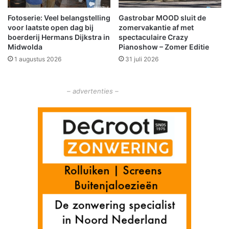
r
e
Fotoserie: Veel belangstelling
Gastrobar MOOD sluit de
g
n
voor laatste open dag bij
zomervakantie af met
e
g
boerderij Hermans Dijkstra in
spectaculaire Crazy
d
e
Midwolda
Pianoshow – Zomer Editie
o
m
1 augustus 2026
31 juli 2026
k
e
e
e
n
n
– advertenties –
t
e
O
l
d
a
m
b
t
b
e
k
e