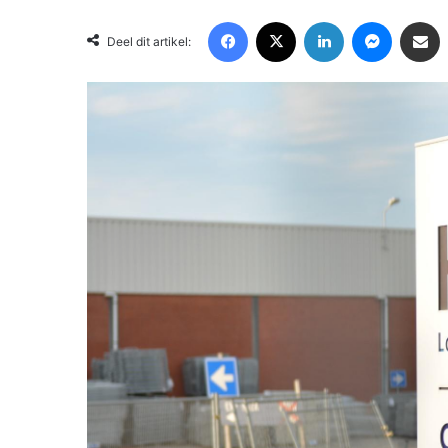
Facebook
X
LinkedIn
Messenger
Deel via Email
Deel dit artikel: