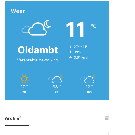
Weer
11
℃
Oldambt
27º - 11º
99%
0.91 km/h
Verspreide bewolking
27
33
22
℃
℃
℃
za
zo
ma
Archief