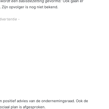
 wordt een basisbezetting gevormd.’
Ook gaan er
. Zijn opvolger is nog niet bekend.
dvertentie -
en positief advies van de ondernemingsraad. Ook de
iaal plan is afgesproken.