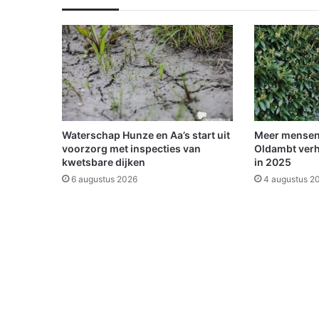
i
e
t
m
e
e
r
n
a
Waterschap Hunze en Aa’s start uit
Meer mensen
a
voorzorg met inspecties van
Oldambt verh
r
kwetsbare dijken
in 2025
p
6 augustus 2026
4 augustus 2
o
l
i
t
i
e
m
a
a