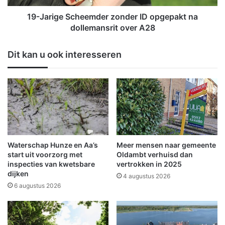
e
e
r
S
19-Jarige Scheemder zonder ID opgepakt na
k
c
dollemansrit over A28
n
h
e
e
Dit kan u ook interesseren
m
e
e
m
r
d
s
e
o
r
n
z
t
o
s
n
l
d
Waterschap Hunze en Aa’s
Meer mensen naar gemeente
a
e
start uit voorzorg met
Oldambt verhuisd dan
a
r
inspecties van kwetsbare
vertrokken in 2025
n
dijken
I
4 augustus 2026
D
6 augustus 2026
o
p
g