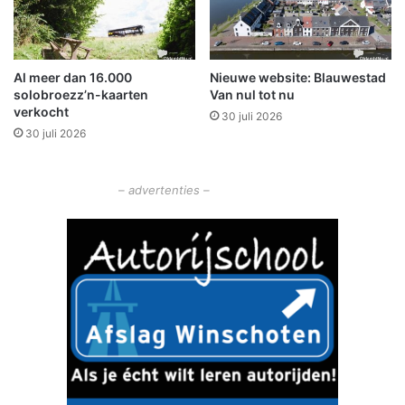
e
p
a
k
Al meer dan 16.000
Nieuwe website: Blauwestad
t
solobroezz’n-kaarten
Van nul tot nu
n
verkocht
30 juli 2026
a
30 juli 2026
d
o
l
– advertenties –
l
e
m
a
n
s
r
i
t
o
v
e