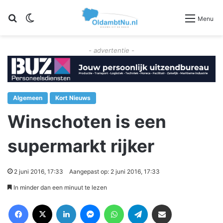
Zoeken
Switch skin
Menu
- advertentie -
Algemeen
Kort Nieuws
Winschoten is een
supermarkt rijker
2 juni 2016, 17:33
Aangepast op: 2 juni 2016, 17:33
In minder dan een minuut te lezen
Facebook
X
LinkedIn
Messenger
WhatsApp
Telegram
Deel via Email