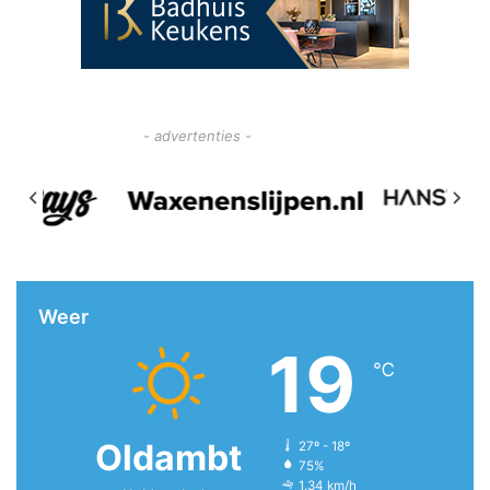
- advertenties -
Weer
19
℃
Oldambt
27º - 18º
75%
1.34 km/h